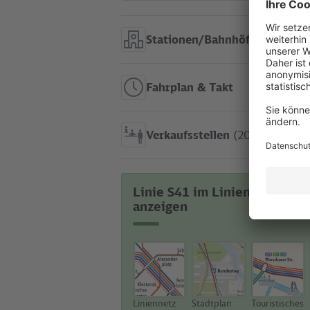
Stationen/Bahnhöfe
(27)
Fahrplan & Takt
Verkaufsstellen
(20)
Linie S41 im Liniennetz
anzeigen
Liniennetz
Stadtplan
Touristisches