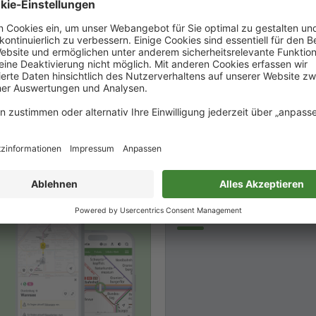
Aktuelle Baumaßnahm
der Linie S41