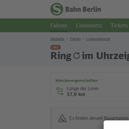
Zum Hauptinhalt
Zur Suche
Zur Hauptnavigation
Zur Fußzeile
Zur
Startseite
Fahren
Liniennetz
Tickets
-
S-
Bahn
Startseite
Fahren
Linienübersicht
Berlin
S41
Ring
im Uhrzei
Streckeneigenschaften
Länge der Linie:
37,0 km
Es finden aktuell
Bauarbeiten