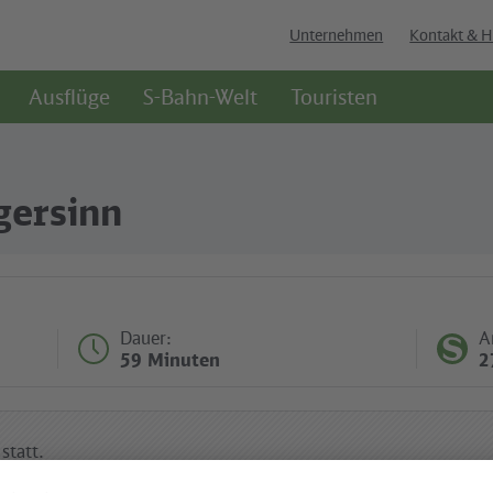
Unternehmen
Kontakt & H
Ausflüge
S-Bahn-Welt
Touristen
gersinn
Dauer:
A
59 Minuten
2
statt.