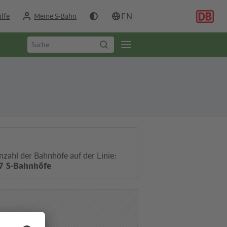
EN
ilfe
Meine S-Bahn
Suchbegriff
Öffne
Suche
eingeben
starten
Seitennavigation
nzahl der Bahnhöfe auf der Linie:
7 S-Bahnhöfe