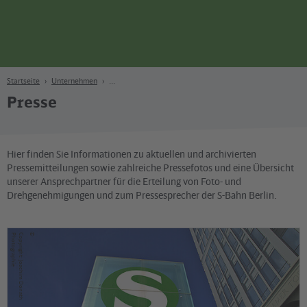
Seite
Zum Hauptinhalt
Zur Suche
Zur Hauptnavigation
Zur Fußzeile
Bahn
Berlin
Startseite
Unternehmen
Presse
Hier finden Sie Informationen zu aktuellen und archivierten
Pressemitteilungen sowie zahlreiche Pressefotos und eine Übersicht
unserer Ansprechpartner für die Erteilung von Foto- und
Drehgenehmigungen und zum Pressesprecher der S-Bahn Berlin.
©
ie
C
o
p
y
r
ig
h
t
: Jo
a
c
h
im
D
o
n
a
t
h
P
h
o
t
o
g
r
a
p
h