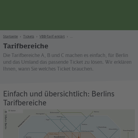
Seite
Zum Hauptinhalt
Zur Suche
Zur Hauptnavigation
Zur Fußzeile
Bahn
Berlin
Startseite
Tickets
VBB-Tarif erklärt
Tarifbereiche
Die Tarifbereiche A, B und C machen es einfach, für Berlin
und das Umland das passende Ticket zu lösen. Wir erklären
Ihnen, wann Sie welches Ticket brauchen.
Einfach und übersichtlich: Berlins
Tarifbereiche
©
S-Bahn Berlin