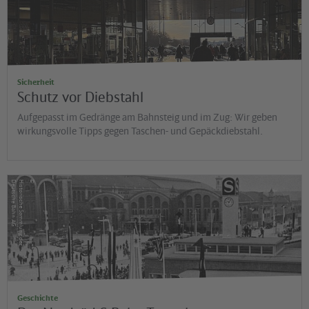
Sicherheit
Schutz vor Diebstahl
Aufgepasst im Gedränge am Bahnsteig und im Zug: Wir geben
wirkungsvolle Tipps gegen Taschen- und Gepäckdiebstahl.
©
G
H
is
t
o
r
is
c
h
e
S
a
m
m
lu
n
g
d
e
r
D
e
u
t
s
c
h
e
B
a
h
n
A
Geschichte