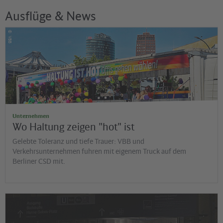
Ausflüge & News
©
VBB
Unternehmen
Wo Haltung zeigen "hot" ist
Gelebte Toleranz und tiefe Trauer: VBB und
Verkehrsunternehmen fuhren mit eigenem Truck auf dem
Berliner CSD mit.
©
Jens Wiesner