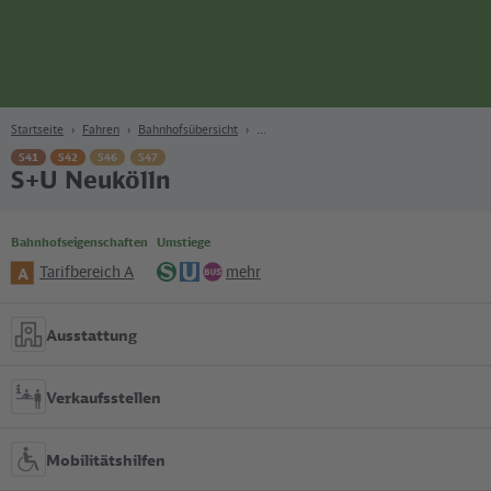
Seite
Zum Hauptinhalt
Zur Suche
Zur Hauptnavigation
Zur Fußzeile
Bahn
Berlin
Startseite
Fahren
Bahnhofsübersicht
S41
S42
S46
S47
S+U Neukölln
Bahnhofseigenschaften
Umstiege
Tarifbereich A
mehr
A
S-
U-
Bus
Bahn
Bahn
Ausstattung
Verkaufsstellen
Mobilitätshilfen