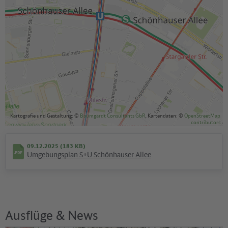
Kartografie und Gestaltung: ©
Baumgardt Consultants GbR
, Kartendaten: ©
OpenStreetMap
contributors
09.12.2025 (183 KB)
Umgebungsplan S+U Schönhauser Allee
Ausflüge & News