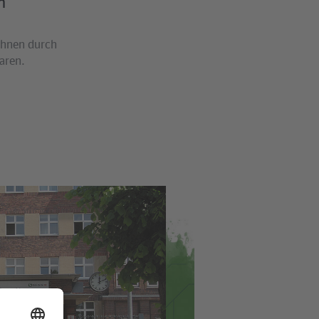
h
ahnen durch
aren.