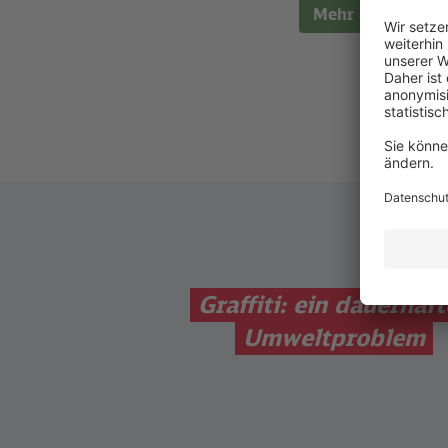
Mehr anzeigen
Graffiti: ein dauerhaft
Umweltproblem