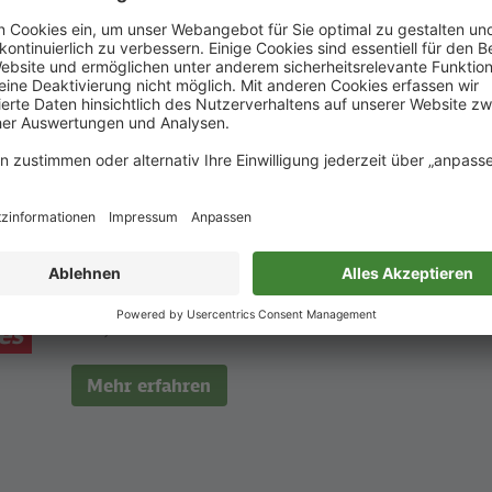
Warum
Graffiti-Schmierereien
nicht nur optisch ei
sind, sondern auch die Umwelt belasten.
es
Mehr erfahren