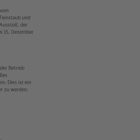
 vom
 Feinstaub und
-Ausstoß, der
em 15. Dezember
 der Betrieb
oßes
n: Dies ist ein
er zu werden.