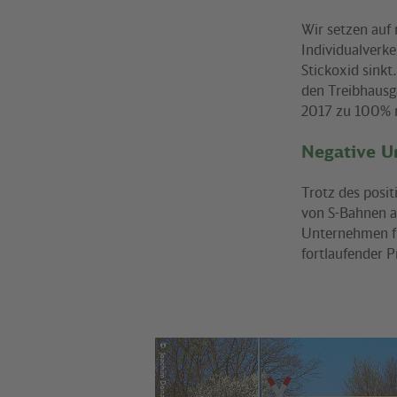
Wir setzen auf
Individualverke
Stickoxid sink
den Treibhausg
2017 zu 100% 
Negative U
Trotz des posit
von S-Bahnen a
Unternehmen füh
fortlaufender 
©