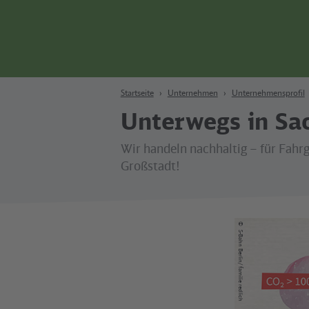
Zum Hauptinhalt
Zur Suche
Zur Hauptnavigation
Zur Fußzeile
Bahn
Berlin
Startseite
Unternehmen
Unternehmensprofil
Unterwegs in Sa
Wir handeln nachhaltig – für Fahr
Großstadt!
©
S-Bahn Berlin/ familie redlich