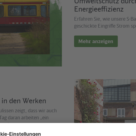
Umweltschutz durc
Energieeffizienz
Erfahren Sie, wie unsere S-B
geschickte Eingriffe Strom sp
Mehr anzeigen
©
Sabine Adler
 in den Werken
ulissen zeigt, dass wir auch
Tag daran arbeiten „ein
werden.