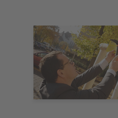
©
Santiago Engelhardt