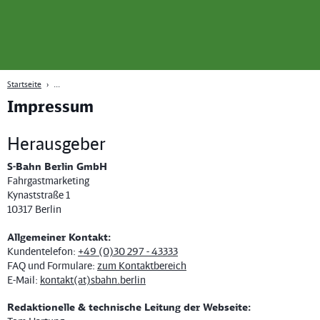
Seite
Zum Hauptinhalt
Zur Suche
Zur Hauptnavigation
Zur Fußzeile
Bahn
Berlin
Startseite
Impressum
Herausgeber
S-Bahn Berlin GmbH
Fahrgastmarketing
Kynaststraße 1
10317 Berlin
Allgemeiner Kontakt:
Kundentelefon:
+49 (0)30 297 - 43333
FAQ und Formulare:
zum Kontaktbereich
E-Mail:
kontakt(at)sbahn.berlin
Redaktionelle & technische Leitung der Webseite: