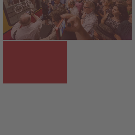
1962
NACH DEM MAUERFALL
2002 Ringschluss des Berliner S-
Bahnnetzes
7
Tochter der DB Regio
AG