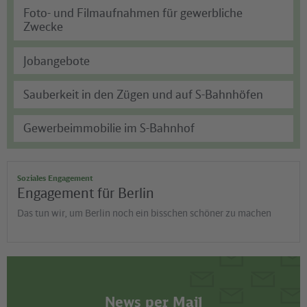
Foto- und Filmaufnahmen für gewerbliche
Zwecke
Jobangebote
Alle Informationen zur Beantragung von Foto-und
Drehgenehmigungen
Sauberkeit in den Zügen und auf S-Bahnhöfen
karriere.deutschebahn.com
Gewerbeimmobilie im S-Bahnhof
Die S-Bahn als Arbeitgeber
Eigentümer und Sachverantwortlicher für
Gewerbeimmobilien in S-Bahnhöfen ist die DB InfraGo
AG - Geschäftsbereich Personenbahnhöfe.
Soziales Engagement
Engagement für Berlin
Das tun wir, um Berlin noch ein bisschen schöner zu machen
030 297 - 433 33
DB InfraGo AG - Geschäftsbereich Personenbahnhöfe
Online:
Kontaktformular
Vermietung / Centermanagement
Koppenstr. 3
WhatsApp:
030 29 71 29 71
10243 Berlin
News per Mail
Homepage:
www.bahnhof.de