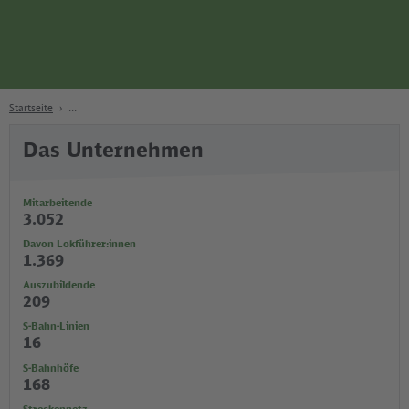
Seite
Zum Hauptinhalt
Zur Suche
Zur Hauptnavigation
Zur Fußzeile
Bahn
Berlin
Startseite
Das Unternehmen
Mitarbeitende
3.052
Davon Lokführer:innen
1.369
Auszubildende
209
S-Bahn-Linien
16
S-Bahnhöfe
168
Streckennetz