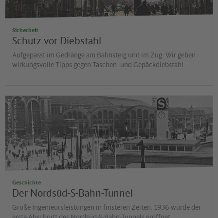
Sicherheit
Schutz vor Diebstahl
Aufgepasst im Gedränge am Bahnsteig und im Zug: Wir geben
wirkungsvolle Tipps gegen Taschen- und Gepäckdiebstahl.
©
G
H
is
t
o
r
is
c
h
e
S
a
m
m
lu
n
g
d
e
r
D
e
u
t
s
c
h
e
B
a
h
n
A
Geschichte
Der Nordsüd-S-Bahn-Tunnel
Große Ingenieursleistungen in finsteren Zeiten: 1936 wurde der
erste Abschnitt des Nordsüd-S-Bahn-Tunnels eröffnet.