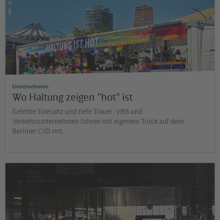
©
VBB
Unternehmen
Wo Haltung zeigen "hot" ist
Gelebte Toleranz und tiefe Trauer: VBB und
Verkehrsunternehmen fuhren mit eigenem Truck auf dem
Berliner CSD mit.
©
Jens Wiesner