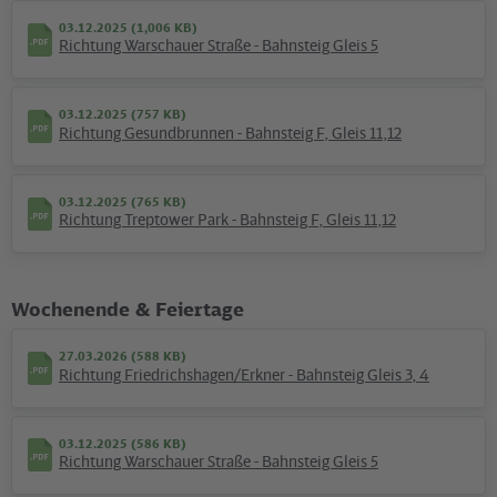
Ausflüge & News
03.12.2025 (1,006 KB)
Richtung Warschauer Straße - Bahnsteig Gleis 5
©
t
D
e
u
t
s
c
h
e
B
a
h
n
A
G
/
D
o
m
in
ic
D
u
p
o
n
03.12.2025 (757 KB)
Richtung Gesundbrunnen - Bahnsteig F, Gleis 11,12
03.12.2025 (765 KB)
Richtung Treptower Park - Bahnsteig F, Gleis 11,12
Sauberkeit
Dank Doppelstreife sicherer und sauberer
Wochenende & Feiertage
Mobile Teams aus Reiniger:innen und Sicherheitspersonal sorgen
für mehr Sicherheit und Sauberkeit in unseren S-Bahnzügen.
27.03.2026 (588 KB)
Richtung Friedrichshagen/Erkner - Bahnsteig Gleis 3, 4
©
HISB
5.10.
03.12.2025 (586 KB)
Richtung Warschauer Straße - Bahnsteig Gleis 5