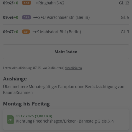
09:45
+0
Ringbahn S 42
Gl. 12
S42
09:46
+0
S+U Warschauer Str. (Berlin)
Gl. 5
S75
09:47
+0
S Mahlsdorf Bhf (Berlin)
Gl. 3
S5
Mehr laden
Letzte Aktualisierung: 07:45 - vor 0 Minute(n)
aktualisieren
Aushänge
Kartografie und Gestaltung: ©
Baumgardt Consultants GbR
, Kartendaten: ©
OpenStreetMap
Über mehrere Monate gültiger Fahrplan ohne Berücksichtigung von
contributors
Baumaßnahmen.
10.12.2025 (145 KB)
Montag bis Freitag
Umgebungsplan S Ostkreuz
03.12.2025 (1,007 KB)
Richtung Friedrichshagen/Erkner - Bahnsteig Gleis 3, 4