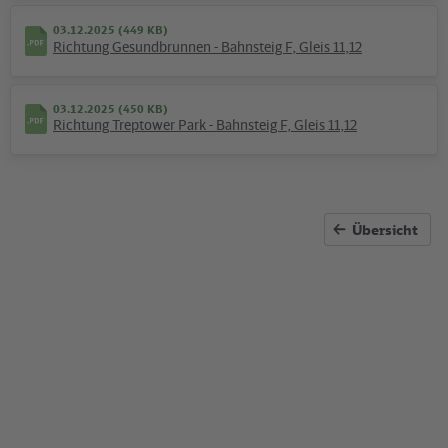
03.12.2025 (449 KB)
Richtung Gesundbrunnen - Bahnsteig F, Gleis 11,12
Angesagt
03.12.2025 (450 KB)
Lesezug wieder unterwegs
Richtung Treptower Park - Bahnsteig F, Gleis 11,12
Kultur auf der Schiene: Autorinnen lesen im historischen Zug
Übersicht
Presse-
Info
Baumaßnahmen
Sommerferien - so fahren wir
Diese Bauschwerpunkte im Norden und Südosten Berlins