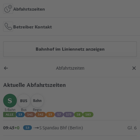
Abfahrtszeiten
Betreiber Kontakt
Bahnhof im Liniennetz anzeigen
Abfahrtszeiten
Alle Bauarbeiten
Zurück
Dial
zur
schl
Übersicht
Aktuelle Abfahrtszeiten
Lage in der Stadt
+
S-Bahn
Bus
Regio
auswählen
auswählen
auswählen
ALLE
S3
S41
S42
S5
S7
S75
S8
S85
–
09:45
+0
S Spandau Bhf (Berlin)
Gl. 6
S3