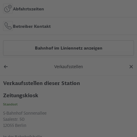
Abfahrtszeiten
Betreiber Kontakt
Bahnhof im Liniennetz anzeigen
Verkaufsstellen
Alle Bauarbeiten
Zurück
Dial
zur
schl
Übersicht
Verkaufsstellen dieser Station
Lage in der Stadt
Zeitungskiosk
Standort
+
S-Bahnhof Sonnenallee
–
Saalestr. 50
12055 Berlin
In der Bahnhofshalle