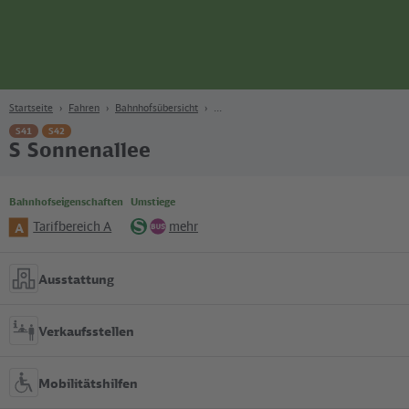
Seite
Zum Hauptinhalt
Zur Suche
Zur Hauptnavigation
Zur Fußzeile
Bahn
Berlin
Startseite
Fahren
Bahnhofsübersicht
S41
S42
S Sonnenallee
Bahnhofseigenschaften
Umstiege
Tarifbereich A
mehr
A
S-
Bus
Bahn
Ausstattung
Verkaufsstellen
Mobilitätshilfen