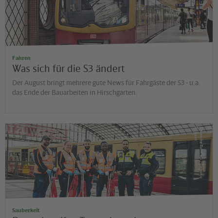
Fahren
Was sich für die S3 ändert
Der August bringt mehrere gute News für Fahrgäste der S3 - u.a.
das Ende der Bauarbeiten in Hirschgarten.
©
t
D
e
u
t
s
c
h
e
B
a
h
n
A
G
/
D
o
m
in
ic
D
u
p
o
n
Sauberkeit