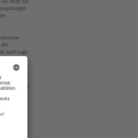
782 nicht zur
Verspätungen,
rem
e extreme
 der
er nach Lage
wenden konnte,
Zug,
hnunternehmen
en und deren
ungen eines
r
nter diese