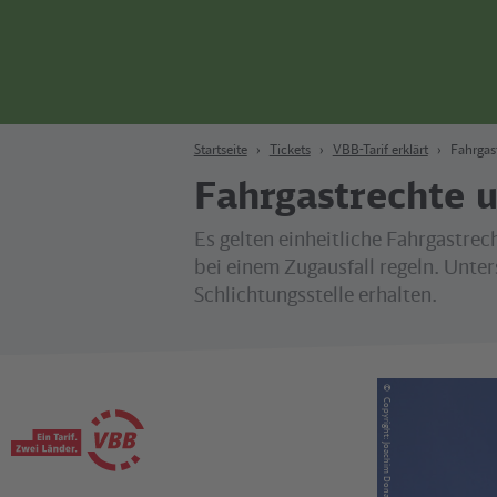
Zum Hauptinhalt
Zur Suche
Zur Hauptnavigation
Zur Fußzeile
Bahn
Berlin
Startseite
Tickets
VBB-Tarif erklärt
Fahrgas
Fahrgastrechte u
Es gelten einheitliche Fahrgastrec
bei einem Zugausfall regeln. Unter
Schlichtungsstelle erhalten.
©
Copyright: Joachim Donath Photographie