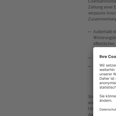
Eisenbahnunter
Zahlung einer 
verpasste Ansc
Zusammenhang 
Außerhalb d
Witterungsb
öffentliche
des Falles g
Verschulden
Verhalten ei
Strafverfol
trotz Anwen
Folge nicht
Streik des Per
anderen Untern
Unterlassungen 
Ausnahme.