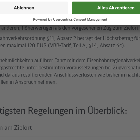
tender Eisenbahnverkehrsordnung §3, Absatz 4 ist das Deutschl
rmäßigter Fahrausweis. Damit entfällt das im Eisenbahnverkehr 
n anderen, höherwertigen als den vorgesehenen Zug zum Zielort
ahnverkehrsordnung §11, Absatz 2 beträgt der Höchstbetrag fü
n maximal 120 EUR (VBB-Tarif, Teil A, §14, Absatz 4c).
ehmlichkeiten auf Ihrer Fahrt mit dem Eisenbahnregionalverkeh
rgastrechte unter bestimmten Voraussetzungen bei Zugverspät
nd daraus resultierenden Anschlussverlusten wie bisher in nachf
ällen in Anspruch nehmen.
tigsten Regelungen im Überblick:
n am Zielort