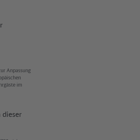
r
 zur Anpassung
opäischen
hrgäste im
 dieser