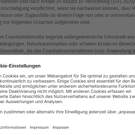
nehmen sind nach Artikel 19 Absatz 10 Verordnung (EU) 2021/
Entschädigung verpflichtet, wenn sie nachweisen können, dass 
hlüsse oder Zugausfälle als direkte Folge von oder in untrennba
mit folgenden Ursachen aufgetreten sind:
es Eisenbahnbetriebs liegende außergewöhnliche Umstände wi
edingungen, Naturkatastrophen oder schwere Krisen im Bereich
n Gesundheit, die das Eisenbahnunternehmen trotz Anwendung d
ebotenen Sorgfalt nicht vermeiden und deren Folge es nicht ab
 des Fahrgastes oder
nes Dritten wie Betreten der Gleise, Kabeldiebstahl, Notfälle im 
gungsmaßnahmen, Sabotage oder Terrorismus, das das Eisenba
dung der nach Lage des Falls gebotenen Sorgfalt nicht vermeid
 abwenden konnte.
sonals des Eisenbahnunternehmens, Handlungen oder Unterlass
ehmens, das dieselbe Infrastruktur nutzt, und Handlungen ode
der Infrastrukturbetreiber und Bahnhofsbetreiber fallen nicht u