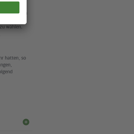
andticket ein
vorgesehene
 zu wählen.
r
r hatten, so
ungen,
olgend