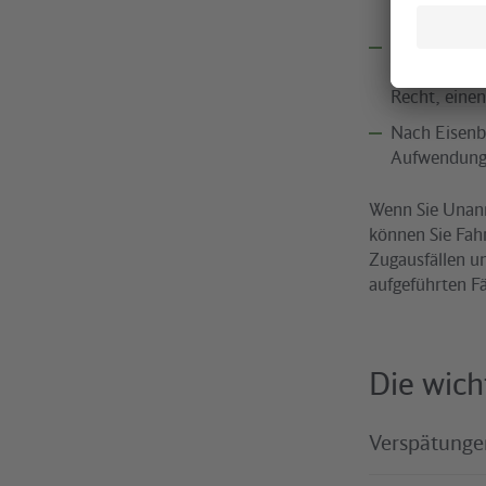
Nach mitgel
erheblich e
Recht, eine
Nach Eisenb
Aufwendunge
Wenn Sie Unann
können Sie Fah
Zugausfällen u
aufgeführten F
Die wich
Verspätunge