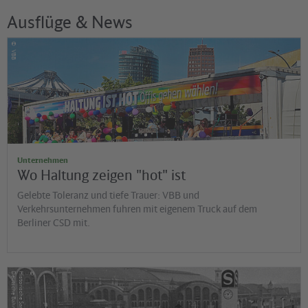
Ausflüge & News
©
VBB
Unternehmen
Wo Haltung zeigen "hot" ist
Gelebte Toleranz und tiefe Trauer: VBB und
Verkehrsunternehmen fuhren mit eigenem Truck auf dem
Berliner CSD mit.
©
G
H
is
t
o
r
is
c
h
e
S
a
m
m
lu
n
g
d
e
r
D
e
u
t
s
c
h
e
B
a
h
n
A