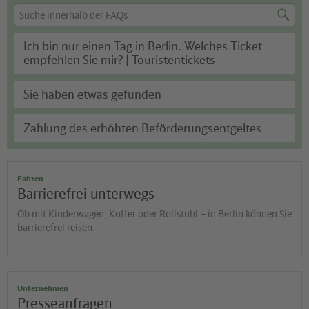
FAQ
Suchbegriff
Suche
Suche
eingeben
starten
Ich bin nur einen Tag in Berlin. Welches Ticket
empfehlen Sie mir? | Touristentickets
24-Stunden-Karte
Sie haben etwas gefunden
Zahlung des erhöhten Beförderungsentgeltes
Fahren
Barrierefrei unterwegs
Riverty GmbH, 33401 Verl
Ob mit Kinderwagen, Koffer oder Rollstuhl – in Berlin können Sie
Postbank
barrierefrei reisen.
IBAN: DE36660100750025403755
BIC: PBNKDE FFXXX
Referenznummer: Bitte geben Sie unbedingt die
Weitere Informationen zum Fundservice
vollständige Belegnummer an (13 Stellen, beginnend
mit 52,53, 54 oder 55)
Unternehmen
Presseanfragen