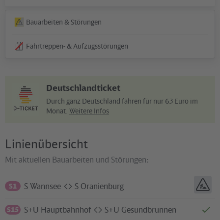
und
Ziel
tauschen
Bauarbeiten & Störungen
Fahrtreppen- & Aufzugsstörungen
Deutschlandticket
Durch ganz Deutschland fahren für nur 63 Euro im
Monat.
Weitere Infos
Linienübersicht
Mit aktuellen Bauarbeiten und Störungen:
S Wannsee
S Oranienburg
S1
nach
S+U Hauptbahnhof
S+U Gesundbrunnen
S15
nach