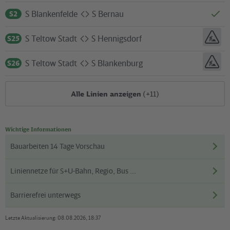
S Blankenfelde
S Bernau
S2
nach
S Teltow Stadt
S Hennigsdorf
S25
nach
S Teltow Stadt
S Blankenburg
S26
nach
nach
nach
nach
nach
nach
nach
nach
nach
nach
Alle Linien anzeigen
(+11)
Wichtige Informationen
Bauarbeiten 14 Tage Vorschau
Liniennetze für S+U-Bahn, Regio, Bus ...
Barrierefrei unterwegs
Letzte Aktualisierung: 08.08.2026, 18:37