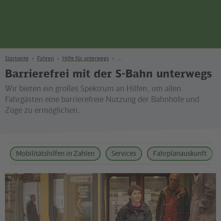
Seite
Zum Hauptinhalt
Zur Suche
Zur Hauptnavigation
Zur Fußzeile
Bahn
Berlin
Startseite
Fahren
Hilfe für unterwegs
Barrierefrei mit der S-Bahn unterwegs
Wir bieten ein großes Spektrum an Hilfen, um allen
Fahrgästen eine barrierefreie Nutzung der Bahnhöfe und
Züge zu ermöglichen.
Mobilitätshilfen in Zahlen
Services
Fahrplanauskunft
©
Hans Friedrich