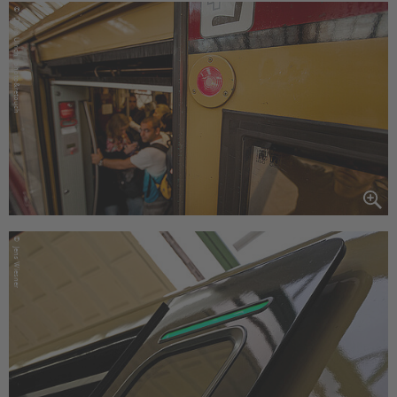
©
David Ulrich I photo&retouch
©
Jens Wiesner