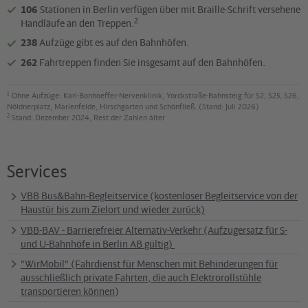
106
Stationen in Berlin verfügen über mit Braille-Schrift versehene
2
Handläufe an den Treppen.
238
Aufzüge gibt es auf den Bahnhöfen.
262
Fahrtreppen finden Sie insgesamt auf den Bahnhöfen.
1
Ohne Aufzüge: Karl-Bonhoeffer-Nervenklinik, Yorckstraße-Bahnsteig für S2, S25, S26,
Nöldnerplatz, Marienfelde, Hirschgarten und Schönfließ. (Stand: Juli 2026)
2
Stand: Dezember 2024, Rest der Zahlen älter
Services
VBB Bus&Bahn-Begleitservice (kostenloser Begleitservice von der
Haustür bis zum Zielort und wieder zurück)
VBB-BAV - Barrierefreier Alternativ-Verkehr (Aufzugersatz für S-
und U-Bahnhöfe in Berlin AB gültig)
"WirMobil" (Fahrdienst für Menschen mit Behinderungen für
ausschließlich private Fahrten, die auch Elektrorollstühle
transportieren können
)