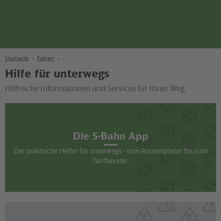
Seite
Zum Hauptinhalt
Zur Suche
Zur Hauptnavigation
Zur Fußzeile
Bahn
Berlin
Startseite
Fahren
Hilfe für unterwegs
Hilfreiche Informationen und Services für Ihren Weg.
Die S-Bahn App
Der praktische Helfer für unterwegs - vom Routenplaner bis zum
Tarifberater.