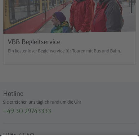
VBB / Kristina Strauss
VBB-Begleitservice
Ein kostenloser Begleitservice für Touren mit Bus und Bahn.
Hotline
Sie erreichen uns täglich rund um die Uhr
+49 30 29743333
Hilfe / FAQ