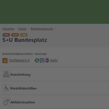
Seite
Zum Hauptinhalt
Zur Suche
Zur Hauptnavigation
Zur Fußzeile
Bahn
Berlin
Startseite
Fahren
Bahnhofsübersicht
S41
S42
S46
S+U Bundesplatz
Bahnhofseigenschaften
Umstiege
Tarifbereich A
mehr
A
S-
U-
Bus
Bahn
Bahn
Ausstattung
Mobilitätshilfen
Abfahrtszeiten