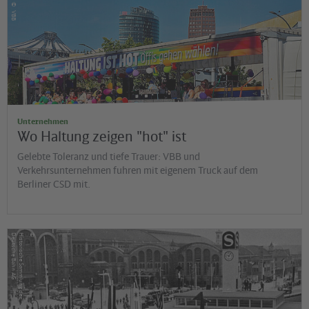
©
VBB
Unternehmen
Wo Haltung zeigen "hot" ist
Gelebte Toleranz und tiefe Trauer: VBB und
Verkehrsunternehmen fuhren mit eigenem Truck auf dem
Berliner CSD mit.
©
G
H
is
t
o
r
is
c
h
e
S
a
m
m
lu
n
g
d
e
r
D
e
u
t
s
c
h
e
B
a
h
n
A