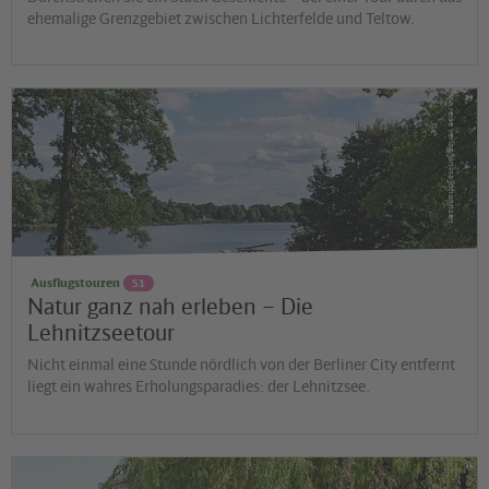
ehemalige Grenzgebiet zwischen Lichterfelde und Teltow.
©
via reise verlag/Janina Johannsen
Ausflugstouren
S1
Natur ganz nah erleben – Die
Lehnitzseetour
Nicht einmal eine Stunde nördlich von der Berliner City entfernt
liegt ein wahres Erholungsparadies: der Lehnitzsee.
©