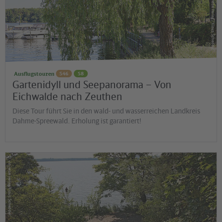
via reise verlag / Klaus Scheddel
Ausflugstouren
S46
S8
Gartenidyll und Seepanorama – Von
Eichwalde nach Zeuthen
Diese Tour führt Sie in den wald- und wasserreichen Landkreis
Dahme-Spreewald. Erholung ist garantiert!
©
via reise verlag/Klaus Scheddel