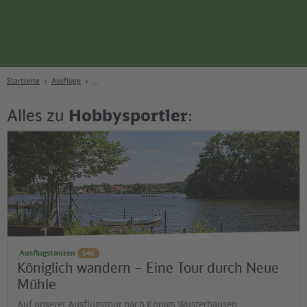
Seite
Zum Hauptinhalt
Zur Suche
Zur Hauptnavigation
Zur Fußzeile
Bahn
Berlin
Startseite
Ausflüge
Alles zu
Hobbysportler
:
©
via reise verlag/Klaus Scheddel
Ausflugstouren
S46
Königlich wandern – Eine Tour durch Neue
Mühle
Auf unserer Ausflugstour nach Königs Wusterhausen