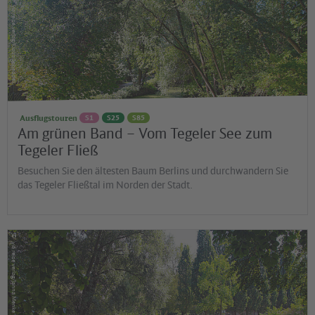
via reise verlag/Klaus Scheddel
Ausflugstouren
S1
S25
S85
Am grünen Band – Vom Tegeler See zum
Tegeler Fließ
Besuchen Sie den ältesten Baum Berlins und durchwandern Sie
das Tegeler Fließtal im Norden der Stadt.
©
via reise verlag/Janna Menke