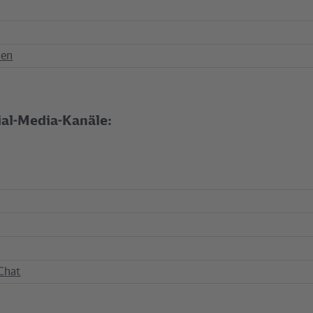
len
ial-Media-Kanäle:
Chat