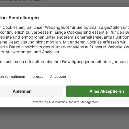
 meine S-Bahn?
Schülerticket Berlin AB
ticket
n werden
en & Störungen
kunft
Fahrtreppenstörung