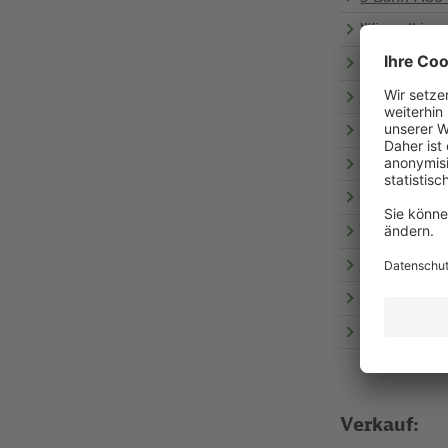
Wie voll ist
Kostenloses 
Deutschland
Fanartikel
Lokführer:i
Baumaßnahm
Fahrplanaus
Aufzugs- & 
Alle News
Karriere
Verkauf: