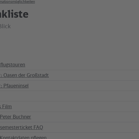
mationsmöglichkeiten
kliste
Blick
flugstouren
r: Oasen der Großstadt
: Pfaueninsel
s Film
 Peter Buchner
semesterticket FAQ
Kontaktdaten pflegen