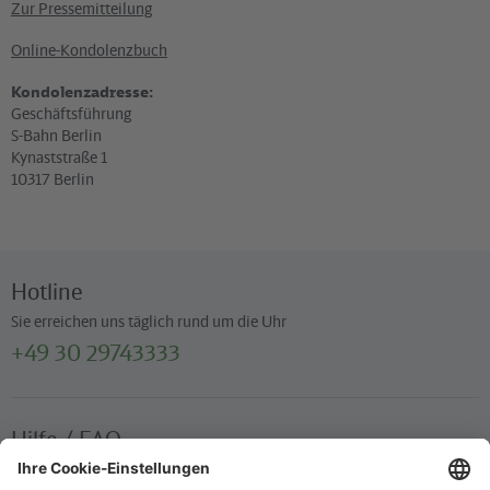
Zur Pressemitteilung
Online-Kondolenzbuch
Kondolenzadresse:
Geschäftsführung
S-Bahn Berlin
Kynaststraße 1
10317 Berlin
Hotline
Sie erreichen uns täglich rund um die Uhr
+49 30 29743333
Hilfe / FAQ
Die wichtigsten Antworten und Hilfestellungen für unterwegs