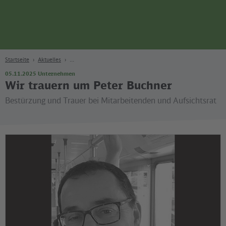
Seite
Zum Hauptinhalt
Zur Suche
Zur Hauptnavigation
Zur Fußzeile
Bahn
Berlin
Startseite
Aktuelles
05.11.2025
Unternehmen
Wir trauern um Peter Buchner
Bestürzung und Trauer bei Mitarbeitenden und Aufsichtsrat