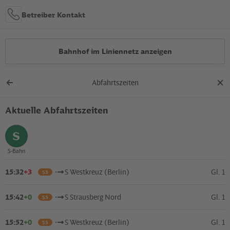
Betreiber Kontakt
Bahnhof im Liniennetz anzeigen
Abfahrtszeiten
Alle Bauarbeiten
Zurück
Dial
zur
schl
Übersicht
Aktuelle Abfahrtszeiten
Lage in der Stadt
+
S-Bahn
auswählen
–
15:32
+3
S Westkreuz (Berlin)
Gl. 1
S5
15:42
+0
S Strausberg Nord
Gl. 1
S5
15:52
+0
S Westkreuz (Berlin)
Gl. 1
S5