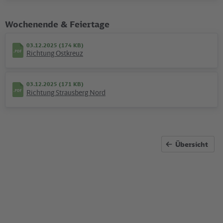
Wochenende & Feiertage
Unternehmen
Wo Haltung zeigen "hot" ist
03.12.2025 (174 KB)
Richtung Ostkreuz
Gelebte Toleranz und tiefe Trauer: VBB und
Verkehrsunternehmen fuhren mit eigenem Truck auf dem
Berliner CSD mit.
03.12.2025 (171 KB)
Richtung Strausberg Nord
©
Jens Wiesner
Übersicht
Sicherheit
Schutz vor Diebstahl