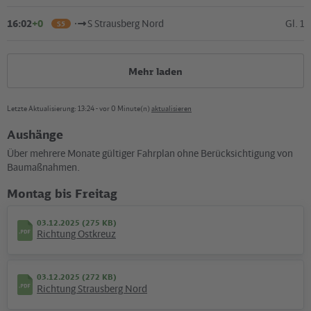
16:02
+0
S Strausberg Nord
Gl. 1
S5
Mehr laden
Letzte Aktualisierung: 13:24 - vor 0 Minute(n)
aktualisieren
Aushänge
Über mehrere Monate gültiger Fahrplan ohne Berücksichtigung von
Kartografie und Gestaltung: ©
Baumgardt Consultants GbR
, Kartendaten: ©
OpenStreetMap
Baumaßnahmen.
contributors
Montag bis Freitag
Ausflüge & News
03.12.2025 (275 KB)
Richtung Ostkreuz
©
VBB
03.12.2025 (272 KB)
Richtung Strausberg Nord