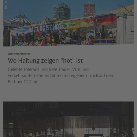
©
VBB
Unternehmen
Wo Haltung zeigen "hot" ist
Gelebte Toleranz und tiefe Trauer: VBB und
Verkehrsunternehmen fuhren mit eigenem Truck auf dem
Berliner CSD mit.
©
Jens Wiesner