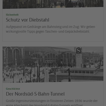
Sicherheit
Schutz vor Diebstahl
Aufgepasst im Gedränge am Bahnsteig und im Zug: Wir geben
wirkungsvolle Tipps gegen Taschen- und Gepäckdiebstahl.
©
G
H
is
t
o
r
is
c
h
e
S
a
m
m
lu
n
g
d
e
r
D
e
u
t
s
c
h
e
B
a
h
n
A
Geschichte
Der Nordsüd-S-Bahn-Tunnel
Große Ingenieursleistungen in finsteren Zeiten: 1936 wurde der
erste Abschnitt des Nordsüd-S-Bahn-Tunnels eröffnet.