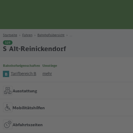
Seite
Zum Hauptinhalt
Zur Suche
Zur Hauptnavigation
Zur Fußzeile
Bahn
Berlin
Startseite
Fahren
Bahnhofsübersicht
S25
S Alt-Reinickendorf
Bahnhofseigenschaften
Umstiege
Tarifbereich B
mehr
B
Ausstattung
Mobilitätshilfen
Abfahrtszeiten