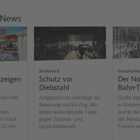
 News
©
©
G
H
is
t
o
r
is
c
h
e
S
a
m
m
lu
n
g
d
e
r
D
e
u
t
s
c
h
e
B
a
h
n
A
Jens Wiesner
Sicherheit
Geschichte
zeigen
Schutz vor
Der No
Diebstahl
Bahn-T
und tiefe
Aufgepasst im Gedränge am
Große Ing
Bahnsteig und im Zug: Wir
in finster
hmen
geben wirkungsvolle Tipps
wurde der
em Truck
gegen Taschen- und
des Nords
CSD mit.
Gepäckdiebstahl.
Tunnels er