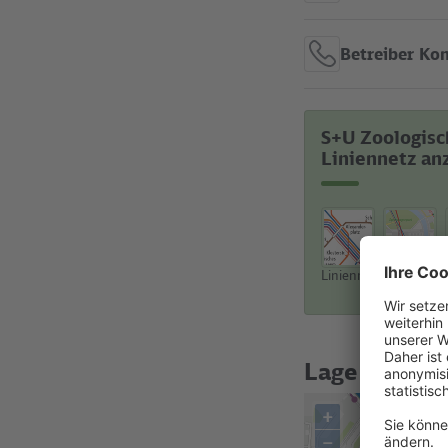
Betreiber Ko
S+U Zoologisc
Liniennetz an
Liniennetz
Stadtplan
Lage in der 
+
–