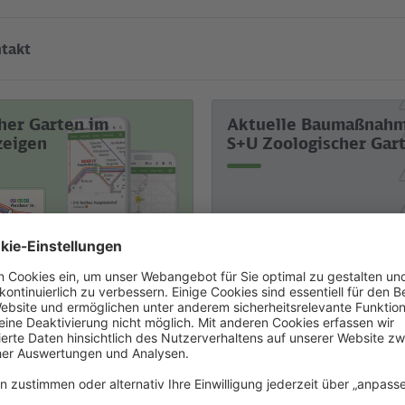
ntakt
her Garten im
Aktuelle Baumaßnah
zeigen
S+U Zoologischer Gar
Touristisches
Liniennetz
Stadt