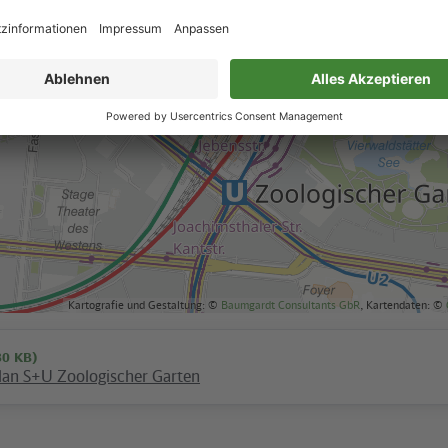
Kartografie und Gestaltung: ©
Baumgardt Consultants GbR
, Kartendaten: ©
80 KB)
an S+U Zoologischer Garten