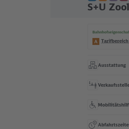
S+U Zool
Bahnhofseigenscha
Tarifbereich
A
Ausstattung
Verkaufsstell
Mobilitätshil
Abfahrtszeit