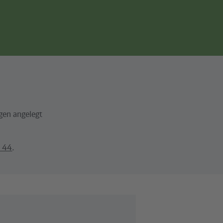
Seitennavigation
gen angelegt
4 44
.