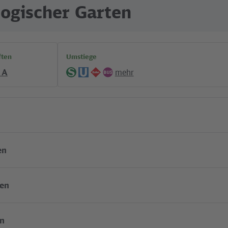
ogischer Garten
ften
Umstiege
 A
mehr
S-
U-
Regionalverkehr
Bus
Bahn
Bahn
en
fen
en