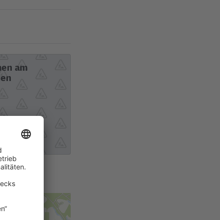
men am
ten