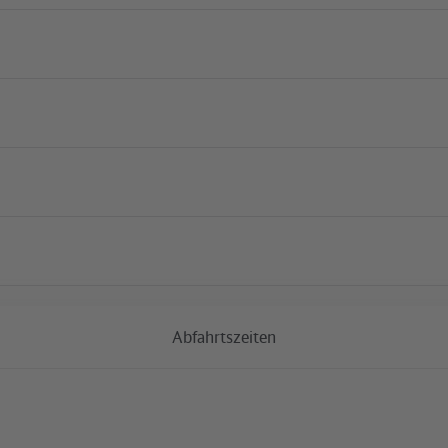
Aktuelle Baumaßnah
Abfahrtszeiten
S Schönfließ