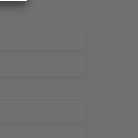
ants GbR
, Kartendaten: ©
OpenStreetMap contributors