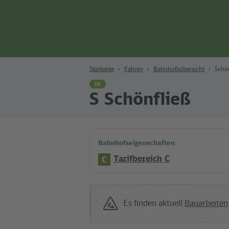
Zum Hauptinhalt
Zur Suche
Zur Hauptnavigation
Zur Fußzeile
Bahn
Berlin
Startseite
Fahren
Bahnhofsübersicht
Schön
S8
S Schönfließ
Bahnhofseigenschaften
Tarifbereich C
C
Es finden aktuell
Bauarbeiten