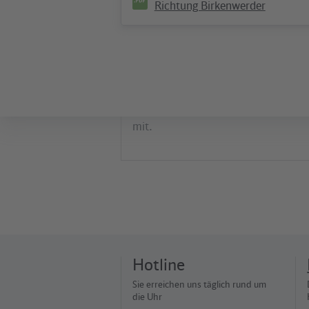
Richtung Birkenwerder
Unternehmen
Wo Haltung zeigen "hot" 
Gelebte Toleranz und tiefe Trauer: 
und Verkehrsunternehmen fuhren m
eigenem Truck auf dem Berliner CSD
mit.
Hotline
Sie erreichen uns täglich rund um
die Uhr