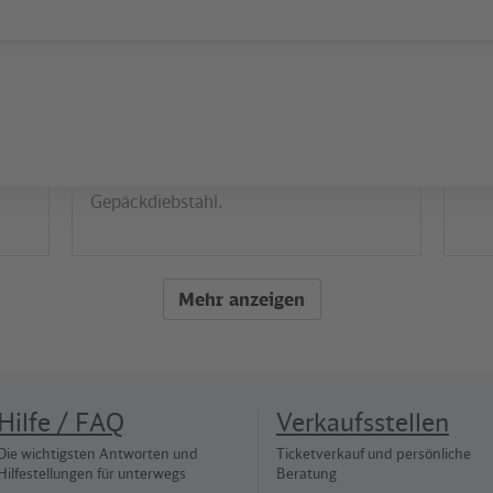
Sicherheit
Ges
ist
Schutz vor Diebstahl
De
VBB
Aufgepasst im Gedränge am Bahnsteig
Gro
it
und im Zug: Wir geben wirkungsvolle
Zei
Tipps gegen Taschen- und
des
Gepäckdiebstahl.
Mehr anzeigen
Hilfe / FAQ
Verkaufsstellen
Die wichtigsten Antworten und
Ticketverkauf und persönliche
Hilfestellungen für unterwegs
Beratung