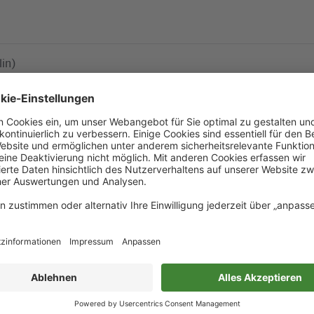
lin)
lin)
Mehr laden
ieren