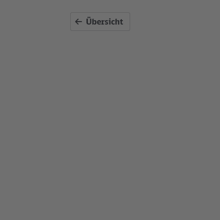
Übersicht
ren
s sich für die S3 ändert
 August bringt mehrere gute News
Fahrgäste der S3 - u.a. das Ende der
arbeiten in Hirschgarten.
Newsletter
Immer top informiert – mit unserem