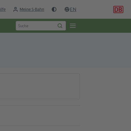
EN
ilfe
Meine S-Bahn
Suchbegriff
Öffne
Suche
eingeben
starten
Seitennavigation