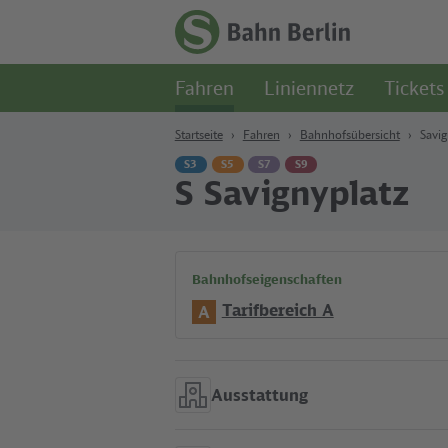
Zum Hauptinhalt
Zur Suche
Zur Hauptnavigation
Zur Fußzeile
Zur
Startseite
Fahren
Liniennetz
Tickets
-
S-
Bahn
Startseite
Fahren
Bahnhofsübersicht
Savig
Berlin
S3
S5
S7
S9
S Savignyplatz
Bahnhofseigenschaften
Tarifbereich A
A
Ausstattung