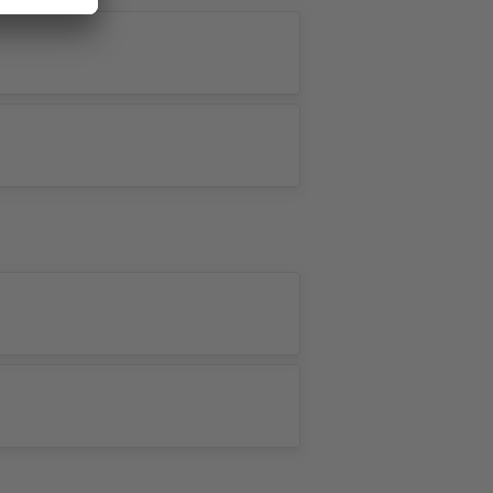
ants GbR
, Kartendaten: ©
OpenStreetMap contributors