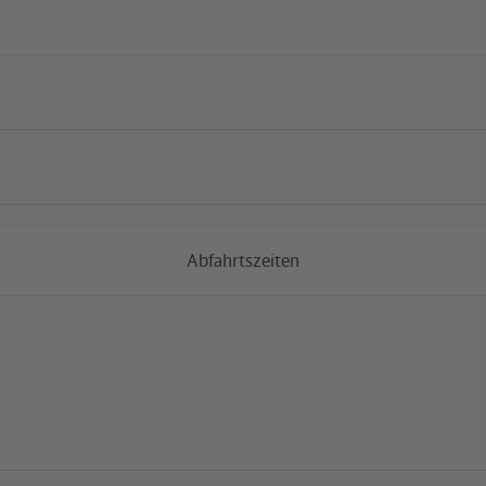
Aktuelle Baumaßnah
Abfahrtszeiten
S Savignyplatz