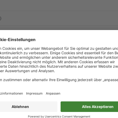
)
ahnhof
Mehr laden
ieren
an ohne Berücksichtigung von Baumaßnahmen.