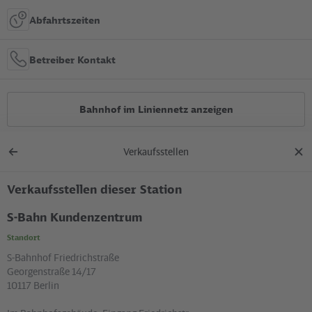
Abfahrtszeiten
Betreiber Kontakt
Bahnhof im Liniennetz anzeigen
Verkaufsstellen
Alle Bauarbeiten
Zurück
Dial
zur
schl
Übersicht
Verkaufsstellen dieser Station
Lage in der Stadt
S-Bahn Kundenzentrum
Standort
+
S-Bahnhof Friedrichstraße
–
Georgenstraße 14/17
10117 Berlin