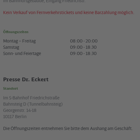
Im Bahnhofsgebäude, Eingang Friedrichstr.
Kein Verkauf von Fernverkehrstickets und keine Barzahlung möglich.
Öffnungszeiten
Montag – Freitag
08:00 - 20:00
Samstag
09:00 - 18:30
Sonn- und Feiertage
09:00 - 18:30
Presse Dr. Eckert
Standort
Kartografie und Gestaltung: ©
Baumgardt Consultants GbR
, Kartendaten: ©
OpenStreetMap
contributors
Im S-Bahnhof Friedrichstraße
Bahnsteig D (Tunnelbahnsteig)
09.12.2025 (355 KB)
Georgenstr. 14-18
Umgebungsplan S+U Friedrichstraße
10117 Berlin
Die Öffnungszeiten entnehmen Sie bitte dem Aushang am Geschäft.