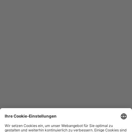
Der Nordsüd-S-Bahn-Tunnel
Große Ingenieursleistungen in finsteren Zeiten: 1936 wurde der
erste Abschnitt des Nordsüd-S-Bahn-Tunnels eröffnet.
Mehr anzeigen
Hotline
Sie erreichen uns täglich rund um die Uhr
+49 30 29743333
Hilfe / FAQ
Die wichtigsten Antworten und Hilfestellungen für unterwegs