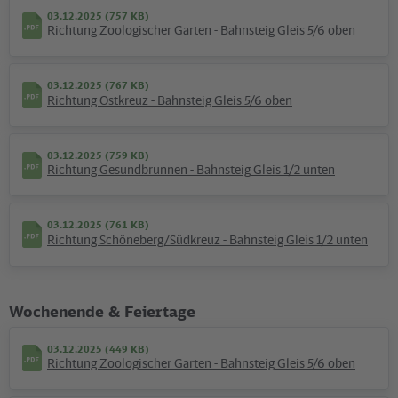
03.12.2025 (757 KB)
Richtung Zoologischer Garten - Bahnsteig Gleis 5/6 oben
03.12.2025 (767 KB)
Richtung Ostkreuz - Bahnsteig Gleis 5/6 oben
03.12.2025 (759 KB)
Richtung Gesundbrunnen - Bahnsteig Gleis 1/2 unten
03.12.2025 (761 KB)
Richtung Schöneberg/Südkreuz - Bahnsteig Gleis 1/2 unten
Kartografie und Gestaltung: ©
Baumgardt Consultants GbR
, Kartendaten: ©
OpenStreetMap
contributors
09.12.2025 (355 KB)
Wochenende & Feiertage
Umgebungsplan S+U Friedrichstraße
03.12.2025 (449 KB)
Richtung Zoologischer Garten - Bahnsteig Gleis 5/6 oben