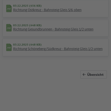
03.12.2025 (456 KB)
Ausflüge & News
Richtung Ostkreuz - Bahnsteig Gleis 5/6 oben
©
VBB
03.12.2025 (448 KB)
Richtung Gesundbrunnen - Bahnsteig Gleis 1/2 unten
03.12.2025 (448 KB)
Richtung Schöneberg/Südkreuz - Bahnsteig Gleis 1/2 unten
Unternehmen
Wo Haltung zeigen "hot" ist
Gelebte Toleranz und tiefe Trauer: VBB und
Übersicht
Verkehrsunternehmen fuhren mit eigenem Truck auf dem
Berliner CSD mit.
©
Jens Wiesner