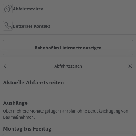
Abfahrtszeiten
Betreiber Kontakt
Bahnhof im Liniennetz anzeigen
Abfahrtszeiten
Alle Bauarbeiten
Zurück
Dial
zur
schl
Übersicht
Aktuelle Abfahrtszeiten
Lage in der Stadt
Aushänge
+
Über mehrere Monate gültiger Fahrplan ohne Berücksichtigung von
–
Baumaßnahmen.
Montag bis Freitag