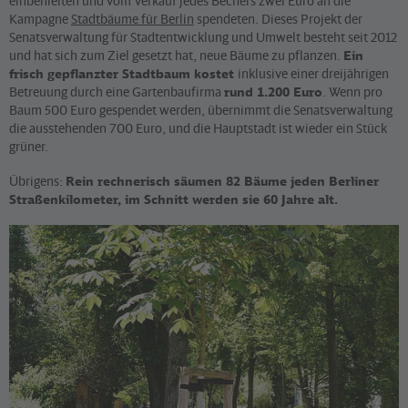
einbehielten und vom Verkauf jedes Bechers zwei Euro an die
Kampagne
Stadtbäume für Berlin
spendeten. Dieses Projekt der
Senatsverwaltung für Stadtentwicklung und Umwelt besteht seit 2012
und hat sich zum Ziel gesetzt hat, neue Bäume zu pflanzen.
Ein
frisch gepflanzter Stadtbaum kostet
inklusive einer dreijährigen
Betreuung durch eine Gartenbaufirma
rund 1.200 Euro
. Wenn pro
Baum 500 Euro gespendet werden, übernimmt die Senatsverwaltung
die ausstehenden 700 Euro, und die Hauptstadt ist wieder ein Stück
grüner.
Übrigens:
Rein rechnerisch säumen 82 Bäume jeden Berliner
Straßenkilometer, im Schnitt werden sie 60 Jahre alt.
©
Sabine Adler