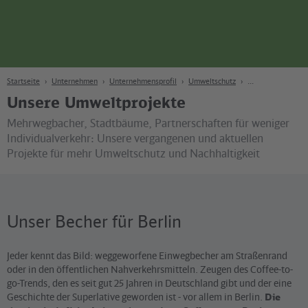
Seite
Zum Hauptinhalt
Zur Suche
Zur Hauptnavigation
Zur Fußzeile
Bahn
Berlin
Startseite
Unternehmen
Unternehmensprofil
Umweltschutz
Unsere Umweltprojekte
Mehrwegbacher, Stadtbäume, Partnerschaften für weniger
Individualverkehr: Unsere vergangenen und aktuellen
Projekte für mehr Umweltschutz und Nachhaltigkeit
Unser Becher für Berlin
Jeder kennt das Bild: weggeworfene Einwegbecher am Straßenrand
oder in den öffentlichen Nahverkehrsmitteln. Zeugen des Coffee-to-
go-Trends, den es seit gut 25 Jahren in Deutschland gibt und der eine
Geschichte der Superlative geworden ist - vor allem in Berlin.
Die