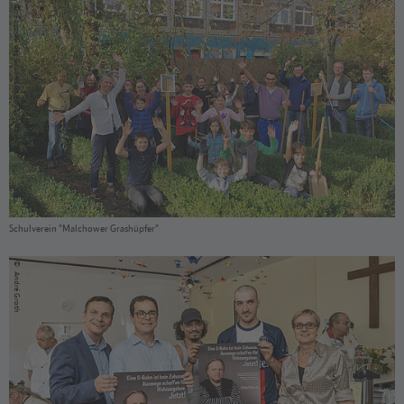
©
Foto-AG des Grünen Campus Malchow
Schulverein "Malchower Grashüpfer"
©
André Groth