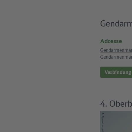
Gendarm
Adresse
Gendarmenmar
Gendarmenmar
Verbindung
4. Ober
©
Marco Holzweißig