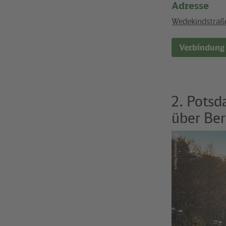
Adresse
Wedekindstraß
Verbindung
2. Potsd
über Ber
©
Franziska Nauck