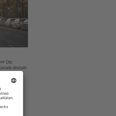
iker
Der
Gerade deshalb
ieges. Wir
uer über den
 mit moderner