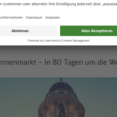
10557
Berlin
 suchen
bsite
armenmarkt – In 80 Tagen um die We