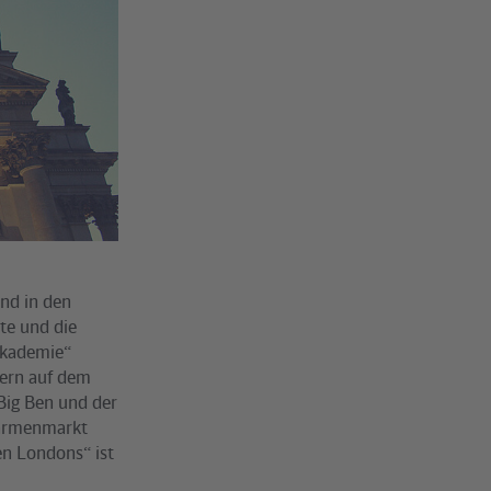
nd in den
ste und die
 Akademie“
dern auf dem
Big Ben und der
darmenmarkt
en Londons“ ist