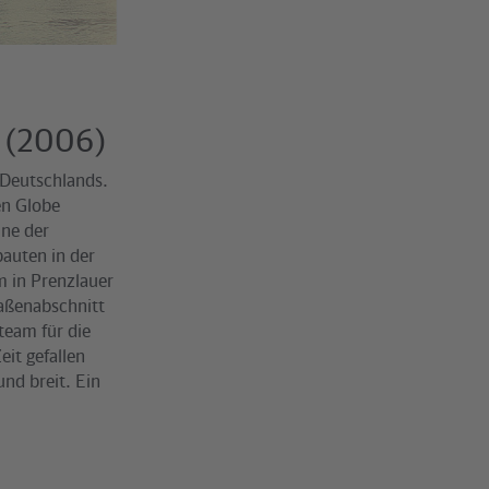
n (2006)
 Deutschlands.
en Globe
ine der
bauten in der
m in Prenzlauer
raßenabschnitt
team für die
eit gefallen
nd breit. Ein