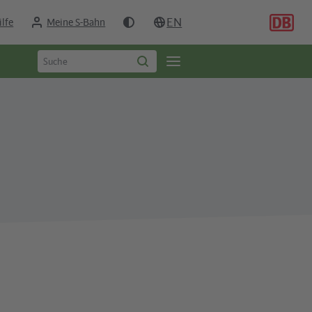
EN
ilfe
Meine S-Bahn
Suchbegriff
Öffne
Suche
eingeben
starten
Seitennavigation