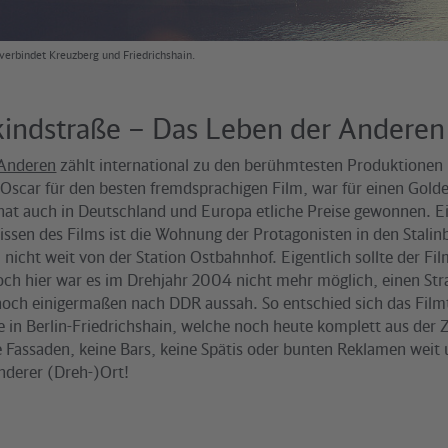
erbindet Kreuzberg und Friedrichshain.
kindstraße – Das Leben der Andere
 Anderen
zählt international zu den berühmtesten Produktionen
Oscar für den besten fremdsprachigen Film, war für einen Gold
hat auch in Deutschland und Europa etliche Preise gewonnen. E
issen des Films ist die Wohnung der Protagonisten in den Stalin
nicht weit von der Station Ostbahnhof. Eigentlich sollte der Fil
doch hier war es im Drehjahr 2004 nicht mehr möglich, einen St
 noch einigermaßen nach DDR aussah. So entschied sich das Film
in Berlin-Friedrichshain, welche noch heute komplett aus der Z
 Fassaden, keine Bars, keine Spätis oder bunten Reklamen weit u
onderer (Dreh-)Ort!