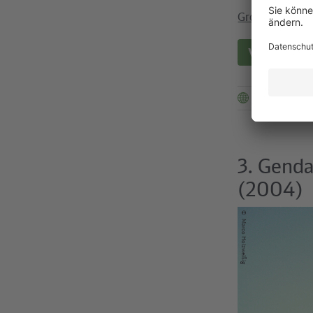
Großer Stern
,
Verbindung
Link zur We
3. Gend
(2004)
©
Marco Holzweißig