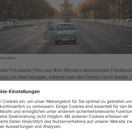
le in Berlin.
 den Potsdamer Platz aus Wim Wenders berührenden Filmklass
erlin
mit dem heutigen, erkennt man den Drehort nicht wieder. 
n eindrucksvolles Zeitdokument von Berlin während des Kalten Kr
damer Platz, wie er nach dem Krieg komplett brach lag, denn q
die Berliner Mauer. Nach der Wende hat man begonnen den Platz
eder aufzubauen.