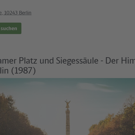
e
,
10243
Berlin
 suchen
amer Platz und Siegessäule - Der Hi
lin (1987)