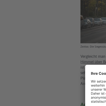
Zeitlos: Die Siegessäu
Vergleicht man
Himmel über B
ist der Film ei
sehen den Pots
Platz verlief 
Architektur wi
Adresse