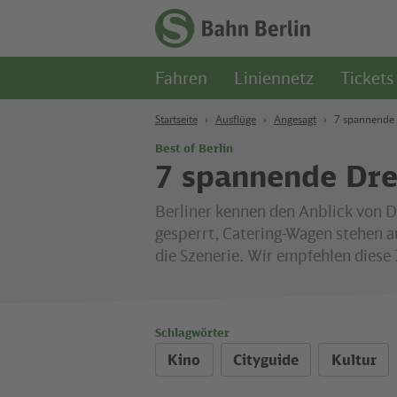
Zum Hauptinhalt
Zur Suche
Zur Hauptnavigation
Zur Fußzeile
Zur
Startseite
Fahren
Liniennetz
Tickets
-
S-
Bahn
Startseite
Ausflüge
Angesagt
7 spannende 
Berlin
Best of Berlin
7 spannende Dreh
Berliner kennen den Anblick von D
gesperrt, Catering-Wagen stehen a
die Szenerie. Wir empfehlen diese
Schlagwörter
Kino
Cityguide
Kultur