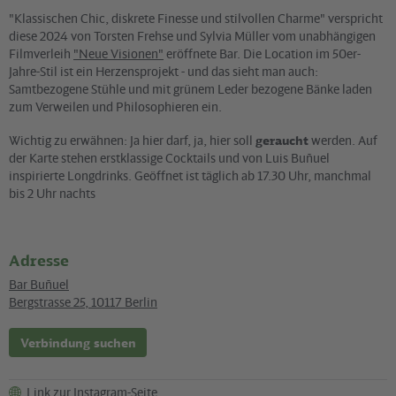
"Klassischen Chic, diskrete Finesse und stilvollen Charme" verspricht
diese 2024 von Torsten Frehse und Sylvia Müller vom unabhängigen
Filmverleih
"Neue Visionen"
eröffnete Bar. Die Location im 50er-
Jahre-Stil ist ein Herzensprojekt - und das sieht man auch:
Samtbezogene Stühle und mit grünem Leder bezogene Bänke laden
zum Verweilen und Philosophieren ein.
Wichtig zu erwähnen: Ja hier darf, ja, hier soll
geraucht
werden. Auf
der Karte stehen erstklassige Cocktails und von Luis Buñuel
inspirierte Longdrinks. Geöffnet ist täglich ab 17.30 Uhr, manchmal
bis 2 Uhr nachts
Adresse
Bar Buñuel
Bergstrasse 25
,
10117
Berlin
Verbindung suchen
Link zur Instagram-Seite