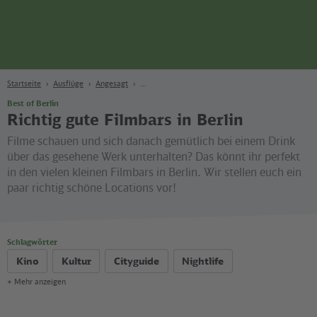
Seite
Zum Hauptinhalt
Zur Suche
Zur Hauptnavigation
Zur Fußzeile
Bahn
Berlin
Startseite
Ausflüge
Angesagt
Best of Berlin
Richtig gute Filmbars in Berlin
Filme schauen und sich danach gemütlich bei einem Drink
über das gesehene Werk unterhalten? Das könnt ihr perfekt
in den vielen kleinen Filmbars in Berlin. Wir stellen euch ein
paar richtig schöne Locations vor!
Schlagwörter
Kino
Kultur
Cityguide
Nightlife
+ Mehr anzeigen