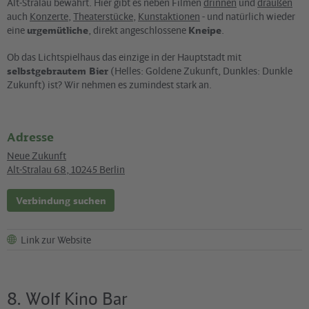
Alt-Stralau bewahrt. Hier gibt es neben Filmen
drinnen
und
draußen
auch
Konzerte
,
Theaterstücke
,
Kunstaktionen
- und natürlich wieder
eine
urgemütliche
, direkt angeschlossene
Kneipe
.
Ob das Lichtspielhaus das einzige in der Hauptstadt mit
selbstgebrautem Bier
(Helles: Goldene Zukunft, Dunkles: Dunkle
Zukunft) ist? Wir nehmen es zumindest stark an.
Adresse
Neue Zukunft
Alt-Stralau 68
,
10245
Berlin
Verbindung suchen
Link zur Website
8. Wolf Kino Bar