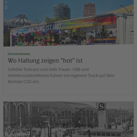
©
VBB
Unternehmen
Wo Haltung zeigen "hot" ist
Gelebte Toleranz und tiefe Trauer: VBB und
Verkehrsunternehmen fuhren mit eigenem Truck auf dem
Berliner CSD mit.
©
G
H
is
t
o
r
is
c
h
e
S
a
m
m
lu
n
g
d
e
r
D
e
u
t
s
c
h
e
B
a
h
n
A