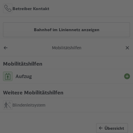
Betreiber Kontakt
Bahnhof im Liniennetz anzeigen
Mobilitätshilfen
Alle Bauarbeiten
Zurück
Dial
zur
schl
Übersicht
Mobilitätshilfen
Lage in der Stadt
Aufzug
+
S Wuhlheide
Weitere Mobilitätshilfen
Zwischen Rudolf-Rühl-Allee und S-Bahnsteig (westliches
–
Bahnsteigende)
Blindenleitsystem
In Betrieb
Übersicht