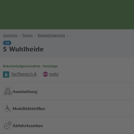
Seite
Zum Hauptinhalt
Zur Suche
Zur Hauptnavigation
Zur Fußzeile
Bahn
Berlin
Startseite
Fahren
Bahnhofsübersicht
S3
S Wuhlheide
Bahnhofseigenschaften
Umstiege
Tarifbereich B
mehr
B
Bus
Ausstattung
Mobilitätshilfen
Abfahrtszeiten