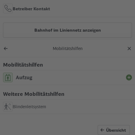
Betreiber Kontakt
Bahnhof im Liniennetz anzeigen
Mobilitätshilfen
Alle Bauarbeiten
Zurück
Dial
zur
schl
Übersicht
Mobilitätshilfen
Lage in der Stadt
Aufzug
+
S Tiergarten
Weitere Mobilitätshilfen
Zwischen Bachstraße / Straße des 17. Juni und S-Bahnsteig
–
(südliches Bahnsteigende).
Blindenleitsystem
In Betrieb
Übersicht