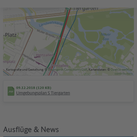
Kartografie und Gestaltung: ©
Baumgardt Consultants GbR
, Kartendaten: ©
OpenStreetMap
contributors
09.12.2018 (120 KB)
Umgebungsplan S Tiergarten
Ausflüge & News