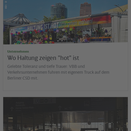
©
VBB
Unternehmen
Wo Haltung zeigen "hot" ist
Gelebte Toleranz und tiefe Trauer: VBB und
Verkehrsunternehmen fuhren mit eigenem Truck auf dem
Berliner CSD mit.
©
Jens Wiesner