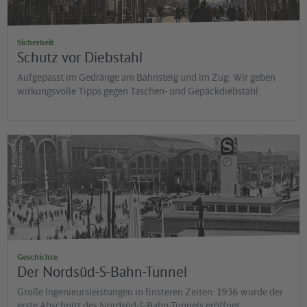
Sicherheit
Schutz vor Diebstahl
Aufgepasst im Gedränge am Bahnsteig und im Zug: Wir geben
wirkungsvolle Tipps gegen Taschen- und Gepäckdiebstahl.
©
G
H
is
t
o
r
is
c
h
e
S
a
m
m
lu
n
g
d
e
r
D
e
u
t
s
c
h
e
B
a
h
n
A
Geschichte
Der Nordsüd-S-Bahn-Tunnel
Große Ingenieursleistungen in finsteren Zeiten: 1936 wurde der
erste Abschnitt des Nordsüd-S-Bahn-Tunnels eröffnet.