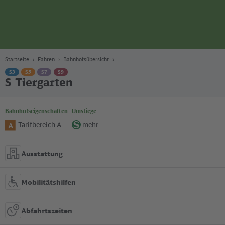
Seite
Zum Hauptinhalt
Zur Suche
Zur Hauptnavigation
Zur Fußzeile
Bahn
Berlin
Startseite
Fahren
Bahnhofsübersicht
S3
S5
S7
S9
S Tiergarten
Bahnhofseigenschaften
Umstiege
Tarifbereich A
mehr
A
S-
Bahn
Ausstattung
Mobilitätshilfen
Abfahrtszeiten