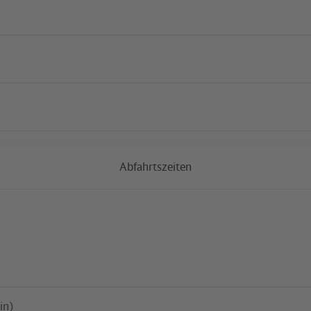
Aktuelle Baumaßnah
Abfahrtszeiten
S Rahnsdorf
in)