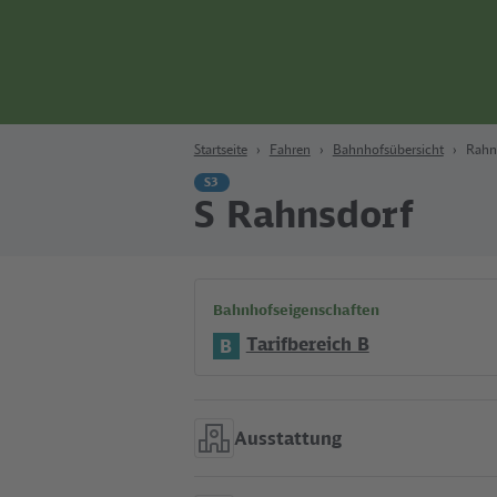
Zum Hauptinhalt
Zur Suche
Zur Hauptnavigation
Zur Fußzeile
Bahn
Berlin
Startseite
Fahren
Bahnhofsübersicht
Rahn
S3
S Rahnsdorf
Bahnhofseigenschaften
Tarifbereich B
B
Ausstattung