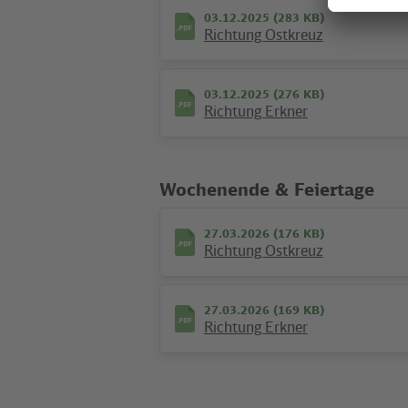
03.12.2025 (283 KB)
Richtung Ostkreuz
03.12.2025 (276 KB)
Richtung Erkner
02.03.2023 (98 KB)
Umgebungsplan S Rahnsdorf
Wochenende & Feiertage
27.03.2026 (176 KB)
Richtung Ostkreuz
Ausflüge & News
27.03.2026 (169 KB)
©
Richtung Erkner
VBB