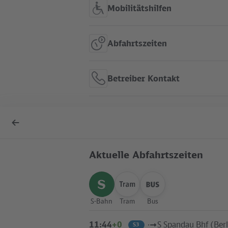
Mobilitätshilfen
Abfahrtszeiten
Betreiber Kontakt
S Rahnsdorf im Liniennetz
Zurück
anzeigen
zur
Übersicht
Aktuelle Abfahrtszeiten
S-Bahn
Tram
Bus
Liniennetz
Stadtplan
Touristisches
auswählen
auswählen
auswählen
Liniennetz
11:44
+0
S Spandau Bhf (Berl
S3