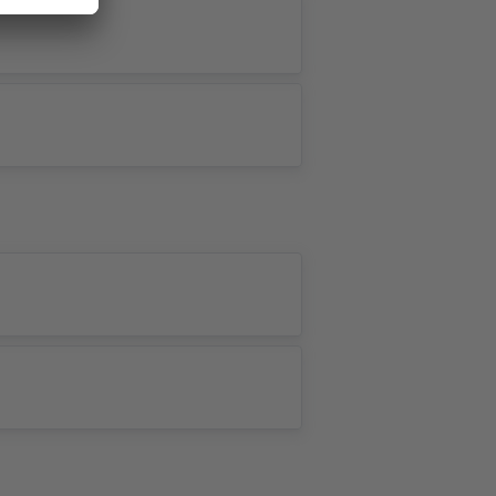
ants GbR
, Kartendaten: ©
OpenStreetMap contributors