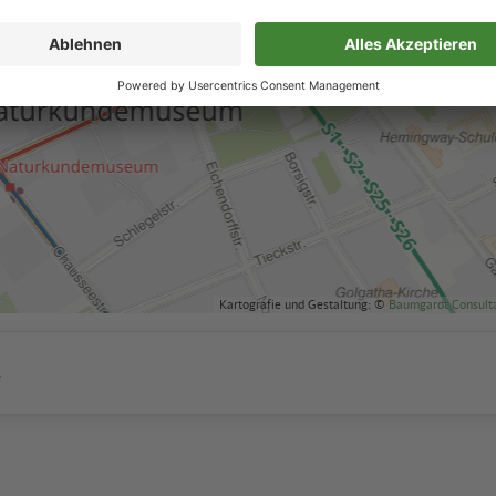
Kartografie und Gestaltung: ©
Baumgardt Consult