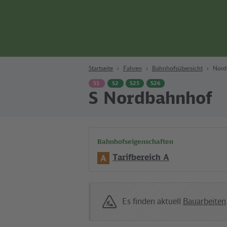
Zum Hauptinhalt
Zur Suche
Zur Hauptnavigation
Zur Fußzeile
Bahn
Berlin
Startseite
Fahren
Bahnhofsübersicht
Nord
S1
S2
S25
S26
S Nordbahnhof
Bahnhofseigenschaften
Tarifbereich A
A
Es finden aktuell
Bauarbeiten