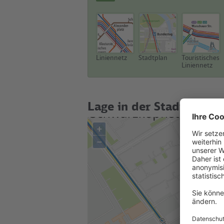
Liniennetz
Stadtplan
Touristisches
Liniennetz
Lage in der Stadt
+
–