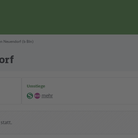
n Neuendorf (b Bln)
orf
Umstiege
mehr
S-
Bus
Bahn
statt.