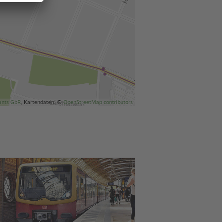
ants GbR
, Kartendaten: ©
OpenStreetMap contributors