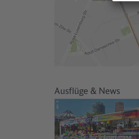
Ausflüge & News
©
VBB