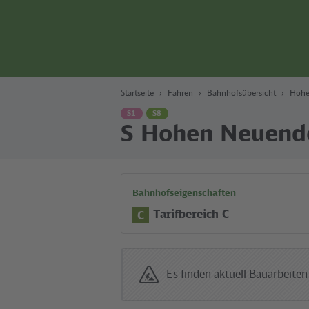
Zum Hauptinhalt
Zur Suche
Zur Hauptnavigation
Zur Fußzeile
Bahn
Berlin
Startseite
Fahren
Bahnhofsübersicht
Hohe
S1
S8
S Hohen Neuend
Bahnhofseigenschaften
Tarifbereich C
C
Es finden aktuell
Bauarbeiten