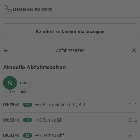
Betreiber Kontakt
Bahnhof im Liniennetz anzeigen
Abfahrtszeiten
Alle Bauarbeiten
Zurück
Dial
zur
schl
Übersicht
Aktuelle Abfahrtszeiten
Lage in der Stadt
+
S-Bahn
Bus
auswählen
auswählen
–
09:25
+0
S Blankenfelde (TF) Bhf
Gl. 1
S2
09:32
+0
S Bernau Bhf
Gl. 1
S2
09:32
+0
S Bernau Bhf
Gl. 1
S2