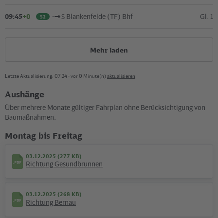
09:45
+0
S Blankenfelde (TF) Bhf
Gl. 1
S2
Mehr laden
Letzte Aktualisierung: 07:24 - vor 0 Minute(n)
aktualisieren
Aushänge
Über mehrere Monate gültiger Fahrplan ohne Berücksichtigung von
Kartografie und Gestaltung: ©
Baumgardt Consultants GbR
, Kartendaten: ©
OpenStreetMap
Baumaßnahmen.
contributors
Montag bis Freitag
Ausflüge & News
03.12.2025 (277 KB)
Richtung Gesundbrunnen
©
t
D
e
u
t
s
c
h
e
B
a
h
n
A
G
/
D
o
m
in
ic
D
u
p
o
n
03.12.2025 (268 KB)
Richtung Bernau