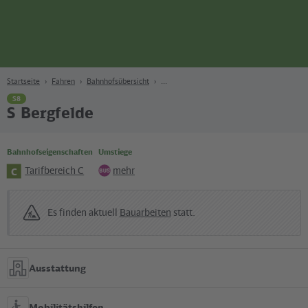
Seite
Zum Hauptinhalt
Zur Suche
Zur Hauptnavigation
Zur Fußzeile
Bahn
Berlin
Startseite
Fahren
Bahnhofsübersicht
S8
S Bergfelde
Bahnhofseigenschaften
Umstiege
Tarifbereich C
mehr
C
Bus
Es finden aktuell
Bauarbeiten
statt.
Ausstattung
Mobilitätshilfen