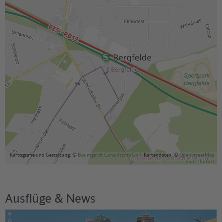
Kartografie und Gestaltung: ©
Baumgardt Consultants GbR
, Kartendaten: ©
OpenStreetMap
contributors
Ausflüge & News
©
VBB