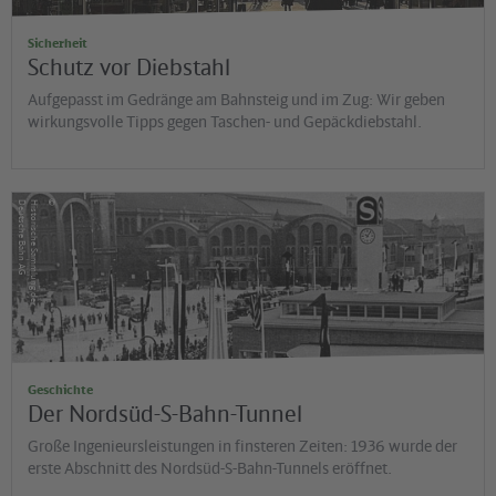
Sicherheit
Schutz vor Diebstahl
Aufgepasst im Gedränge am Bahnsteig und im Zug: Wir geben
wirkungsvolle Tipps gegen Taschen- und Gepäckdiebstahl.
©
G
H
is
t
o
r
is
c
h
e
S
a
m
m
lu
n
g
d
e
r
D
e
u
t
s
c
h
e
B
a
h
n
A
Geschichte
Der Nordsüd-S-Bahn-Tunnel
Große Ingenieursleistungen in finsteren Zeiten: 1936 wurde der
erste Abschnitt des Nordsüd-S-Bahn-Tunnels eröffnet.