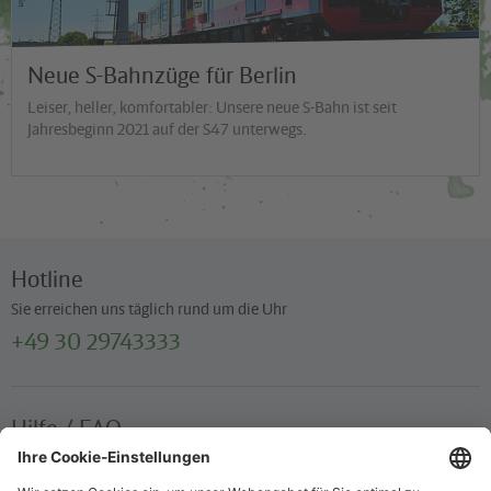
Neue S-Bahnzüge für Berlin
Leiser, heller, komfortabler: Unsere neue S-Bahn ist seit
Jahresbeginn 2021 auf der S47 unterwegs.
Hotline
Sie erreichen uns täglich rund um die Uhr
+49 30 29743333
Hilfe / FAQ
Die wichtigsten Antworten und Hilfestellungen für unterwegs