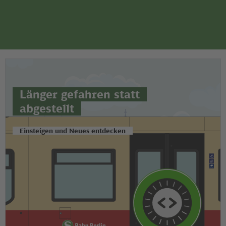
Seite
Zum Hauptinhalt
Zur Suche
Zur Hauptnavigation
Zur Fußzeile
Bahn
Berlin
Länger gefahren statt
abgestellt
Einsteigen und Neues entdecken