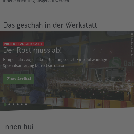
Inneneinrichtung
ausgebaut
werden.
Das geschah in der Werkstatt
©
Christiane Flechtner
PROJEKT LANGLEBIGKEIT
Der Rost muss ab!
Einige Fahrzeuge haben Rost angesetzt. Eine aufwändige
Spezialsanierung befreit sie davon.
Zum Artikel
Innen hui