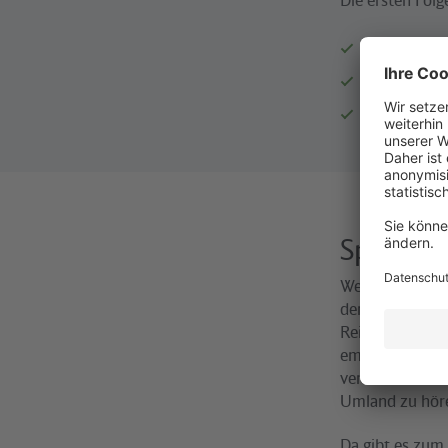
Alle 14 Tage
Der Podcast 
Außerdem is
Spannend
Wer von Podcas
dem sei an dies
Reihe „
Geschic
empfohlen. In 
verblüffende G
Umland zu hör
Da gibt es zum