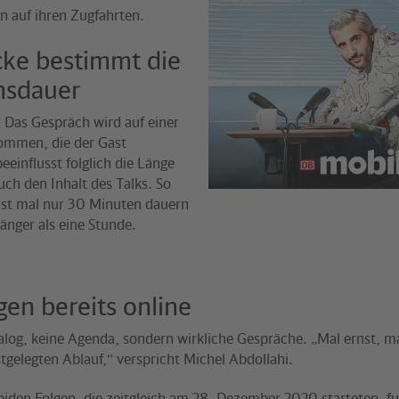
n auf ihren Zugfahrten.
cke bestimmt die
hsdauer
 Das Gespräch wird auf einer
ommen, die der Gast
eeinflusst folglich die Länge
ch den Inhalt des Talks. So
st mal nur 30 Minuten dauern
änger als eine Stunde.
gen bereits online
log, keine Agenda, sondern wirkliche Gespräche. „Mal ernst, mal
gelegten Ablauf,“ verspricht Michel Abdollahi.
beiden Folgen, die zeitgleich am 28. Dezember 2020 starteten, 