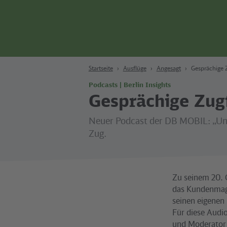
Zum Hauptinhalt
Zur Suche
Zur Hauptnavigation
Zur Fußzeile
Bahn
Berlin
Startseite
Ausflüge
Angesagt
Gesprächige 
Podcasts | Berlin Insights
Gesprächige Zug
Neuer Podcast der DB MOBIL: „Unt
Zug.
Zu seinem 20. 
das Kundenmag
seinen eigenen
Für diese Audio
und Moderator 