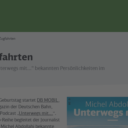
Zugfahrten
fahrten
erwegs mit...“ bekannten Persönlichkeiten im
Geburtstag startet
DB MOBIL
,
©
DB
azin der Deutschen Bahn,
 Podcast „
Unterwegs mit...
“.
-Reihe begleitet der Journalist
Michel Abdollahi bekannte