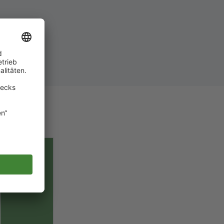
rufbar.
egion