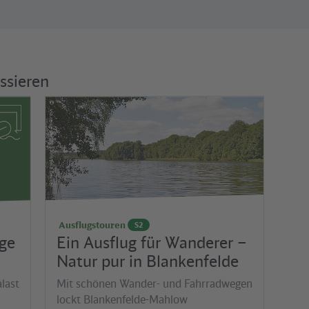
ssieren
©
via reise verlag / Kristina Becker
Ausflugstouren
S2
ge
Ein Ausflug für Wanderer –
Natur pur in Blankenfelde
last
Mit schönen Wander- und Fahrradwegen
lockt Blankenfelde-Mahlow