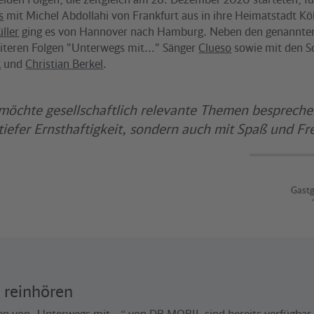
s
mit Michel Abdollahi von Frankfurt aus in ihre Heimatstadt Kö
ller
ging es von Hannover nach Hamburg. Neben den genannten
eiteren Folgen "Unterwegs mit..." Sänger
Clueso
sowie mit den S
k
und
Christian Berkel
.
möchte gesellschaftlich relevante Themen bespreche
tiefer Ernsthaftigkeit, sondern auch mit Spaß und F
Gastg
 reinhören
gen von „Unterwegs mit...“ von DB MOBIL sind bereits verfügbar