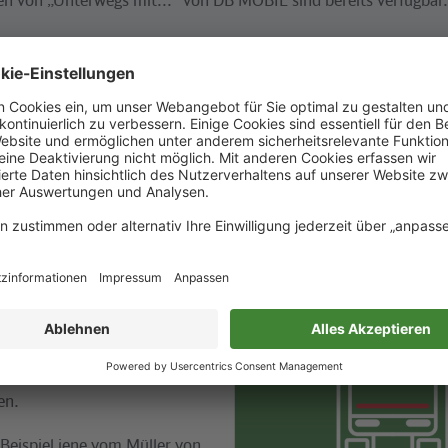
 erscheint
eine neue Episode
.
ist auf allen gängigen Plattformen zu finden.
t er auf
Audio Now
und im ICE-Portal (nur im Zug verfügbar) ab
e Geschichten aus der Hauptstadtr
ts nicht genug kriegen kann,
©
S-Bahn Berlin
er Stelle noch mal unsere
hten machen Station
“
der Serie sind spannende und
eschichten aus Berlin und dem
en.
 Beispiel jene vom Müller von