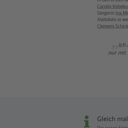
Carolin Kebeku
Sängerin
Ina Mü
Abdollahi in w
Clemens Schic
Ich 
nur mit 
Gleich mal
Die ersten Fol