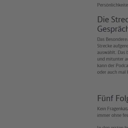
Persönlichkeite
Die Stre
Gespräc
Das Besondere:
Strecke aufgen
auswählt. Das b
und mitunter au
kann der Podca
oder auch mal l
Fünf Fol
Kein Fragenkata
immer ohne fest
In den ersten 