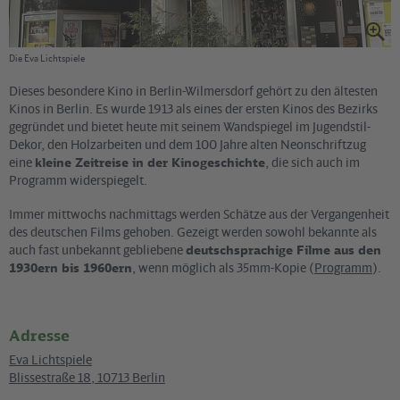
Die Eva Lichtspiele
Dieses besondere
Kino
in Berlin-Wilmersdorf gehört zu den ältesten
Kinos in Berlin. Es wurde 1913 als eines der ersten Kinos des Bezirks
gegründet und bietet heute mit seinem Wandspiegel im Jugendstil-
Dekor, den Holzarbeiten und dem 100 Jahre alten Neonschriftzug
eine
kleine Zeitreise in der Kinogeschichte
, die sich auch im
Programm widerspiegelt.
Immer mittwochs nachmittags werden Schätze aus der Vergangenheit
des deutschen Films gehoben. Gezeigt werden sowohl bekannte als
auch fast unbekannt gebliebene
deutschsprachige Filme aus den
1930ern bis 1960ern
, wenn möglich als 35mm-Kopie (
Programm
).
Adresse
Eva Lichtspiele
Blissestraße 18
,
10713
Berlin