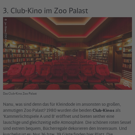
3. Club-Kino im Zoo Palast
©
Jan Bitter/ZOO PALAST
Das Club-Kino Zoo Palast
Nanu, was sind denn das für Kleindode im ansonsten so großen,
anmutigen
Zoo Palast
? 1980 wurden die beiden
Club-Kinos
als
'Kammerlichtspiele A und B' eröffnet und bieten seither eine
lauschige und gleichzeitig edle Atmosphäre. Die schönen roten Sessel
sind extrem bequem, Bücherregale dekorieren den Innenraum. Und
kuschelig ist es: Nur 36 bzw. 39 Gäste finden hier Platz. Die