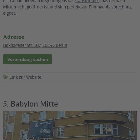
ist. Genau nebenan liegt übrigens das
Café Intimes
, das bis nach
Mitternacht geöffnet ist und sich perfekt zur Filmnachbesprechung
eignet.
Adresse
Boxhagener Str. 107
,
10245
Berlin
Verbindung suchen
Link zur Website
5. Babylon Mitte
©
Anne Krüger