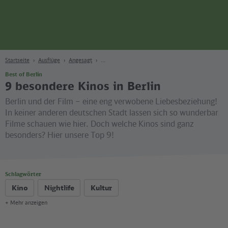
Seite
Zum Hauptinhalt
Zur Suche
Zur Hauptnavigation
Zur Fußzeile
Bahn
Berlin
Startseite
Ausflüge
Angesagt
Best of Berlin
9 besondere Kinos in Berlin
Berlin und der Film – eine eng verwobene Liebesbeziehung!
In keiner anderen deutschen Stadt lassen sich so wunderbar
Filme schauen wie hier. Doch welche Kinos sind ganz
besonders? Hier unsere Top 9!
Schlagwörter
Kino
Nightlife
Kultur
+ Mehr anzeigen