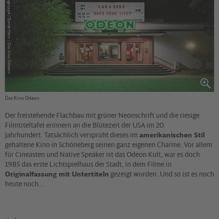
Yorck Kinogruppe / Daniel Horn / Das Kino Odeaon
Das Kino Odeon
Der freistehende Flachbau mit grüner Neonschrift und die riesige
Filmtiteltafel erinnern an die Blütezeit der USA im 20.
Jahrhundert. Tatsächlich versprüht dieses im
amerikanischen Stil
gehaltene Kino in Schöneberg seinen ganz eigenen Charme. Vor allem
für Cineasten und Native Speaker ist das
Odeon
Kult, war es doch
1985 das erste Lichtspielhaus der Stadt, in dem Filme in
Originalfassung mit Untertiteln
gezeigt wurden. Und so ist es noch
heute noch...