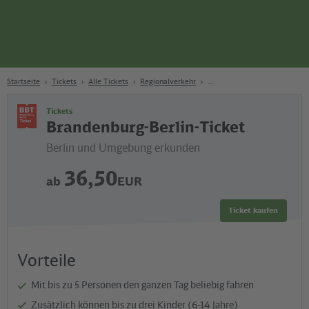
Seite
Zum Hauptinhalt
Zur Suche
Zur Hauptnavigation
Zur Fußzeile
Bahn
Berlin
Startseite
Tickets
Alle Tickets
Regionalverkehr
Tickets
Brandenburg-Berlin-Ticket
Berlin und Umgebung erkunden
36,50
ab
EUR
Ticket kaufen
Vorteile
Mit bis zu 5 Personen den ganzen Tag beliebig fahren
Zusätzlich können bis zu drei Kinder (6-14 Jahre)