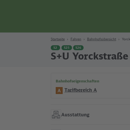
Zum Hauptinhalt
Zur Suche
Zur Hauptnavigation
Zur Fußzeile
Bahn
Berlin
Startseite
Fahren
Bahnhofsübersicht
Yorck
S2
S25
S26
S+U Yorckstraße
Bahnhofseigenschaften
Tarifbereich A
A
Ausstattung