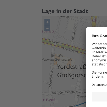
Lage in der Stadt
+
–