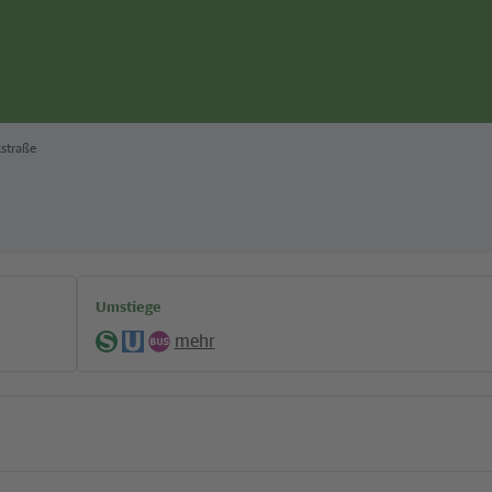
straße
Umstiege
mehr
S-
U-
Bus
Bahn
Bahn