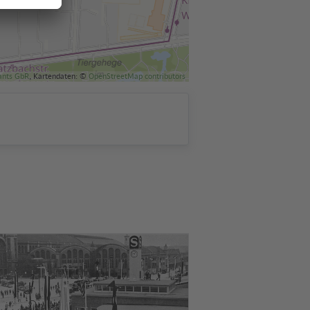
ants GbR
, Kartendaten: ©
OpenStreetMap contributors