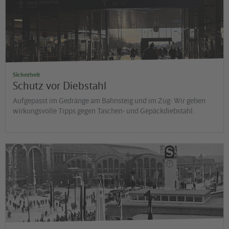
Jens Wiesner
Sicherheit
Schutz vor Diebstahl
Aufgepasst im Gedränge am Bahnsteig und im Zug: Wir geben
wirkungsvolle Tipps gegen Taschen- und Gepäckdiebstahl.
©
G
H
is
t
o
r
is
c
h
e
S
a
m
m
lu
n
g
d
e
r
D
e
u
t
s
c
h
e
B
a
h
n
A