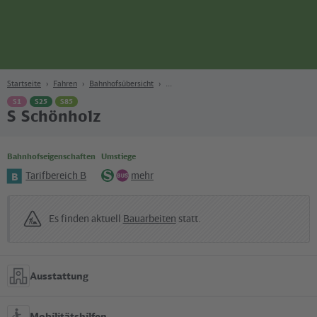
Seite
Zum Hauptinhalt
Zur Suche
Zur Hauptnavigation
Zur Fußzeile
Bahn
Berlin
Startseite
Fahren
Bahnhofsübersicht
S1
S25
S85
S Schönholz
Bahnhofseigenschaften
Umstiege
Tarifbereich B
mehr
B
S-
Bus
Bahn
Es finden aktuell
Bauarbeiten
statt.
Ausstattung
Mobilitätshilfen