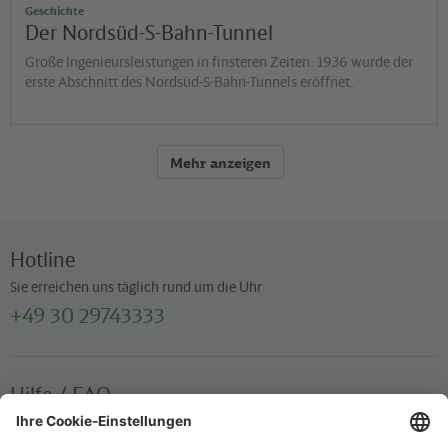
Geschichte
Der Nordsüd-S-Bahn-Tunnel
Große Ingenieursleistungen in finsteren Zeiten: 1936 wurde der
erste Abschnitt des Nordsüd-S-Bahn-Tunnels eröffnet.
Mehr anzeigen
Hotline
Sie erreichen uns täglich rund um die Uhr
+49 30 29743333
Hilfe / FAQ
Die wichtigsten Antworten und Hilfestellungen für unterwegs