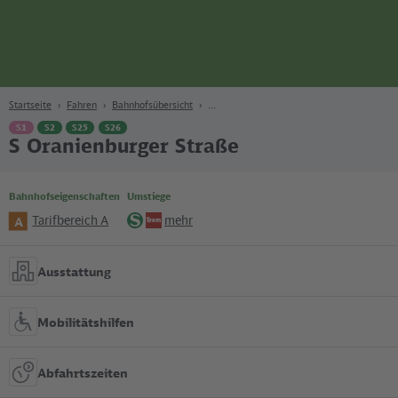
Seite
Zum Hauptinhalt
Zur Suche
Zur Hauptnavigation
Zur Fußzeile
Bahn
Berlin
Startseite
Fahren
Bahnhofsübersicht
S1
S2
S25
S26
S Oranienburger Straße
Bahnhofseigenschaften
Umstiege
Tarifbereich A
mehr
A
S-
Tram
Bahn
Ausstattung
Mobilitätshilfen
Abfahrtszeiten