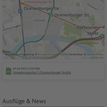
Kartografie und Gestaltung: ©
Baumgardt Consultants GbR
, Kartendaten: ©
OpenStreetMap
contributors
20.10.2023 (120 KB)
Umgebungsplan S Oranienburger Straße
Ausflüge & News