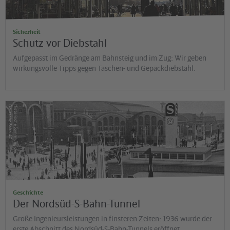
Sicherheit
Schutz vor Diebstahl
Aufgepasst im Gedränge am Bahnsteig und im Zug: Wir geben
wirkungsvolle Tipps gegen Taschen- und Gepäckdiebstahl.
©
G
H
is
t
o
r
is
c
h
e
S
a
m
m
lu
n
g
d
e
r
D
e
u
t
s
c
h
e
B
a
h
n
A
Geschichte
Der Nordsüd-S-Bahn-Tunnel
Große Ingenieursleistungen in finsteren Zeiten: 1936 wurde der
erste Abschnitt des Nordsüd-S-Bahn-Tunnels eröffnet.