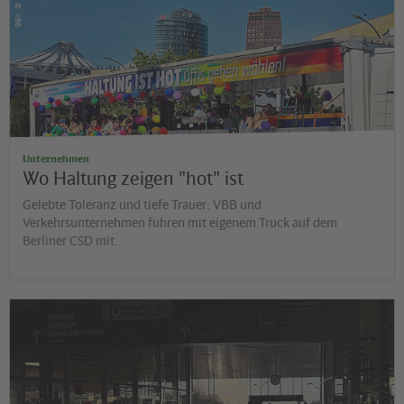
©
VBB
Unternehmen
Wo Haltung zeigen "hot" ist
Gelebte Toleranz und tiefe Trauer: VBB und
Verkehrsunternehmen fuhren mit eigenem Truck auf dem
Berliner CSD mit.
©
Jens Wiesner