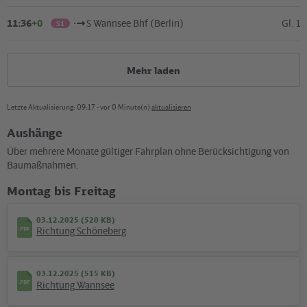
11:36
+0
S Wannsee Bhf (Berlin)
Gl. 1
S1
Mehr laden
Letzte Aktualisierung: 09:17 - vor 0 Minute(n)
aktualisieren
Aushänge
Über mehrere Monate gültiger Fahrplan ohne Berücksichtigung von
Kartografie und Gestaltung: ©
Baumgardt Consultants GbR
, Kartendaten: ©
OpenStreetMap
Baumaßnahmen.
contributors
Montag bis Freitag
13.07.2024 (119 KB)
Umgebungsplan S Botanischer Garten
03.12.2025 (520 KB)
Richtung Schöneberg
03.12.2025 (515 KB)
Richtung Wannsee
Ausflüge & News