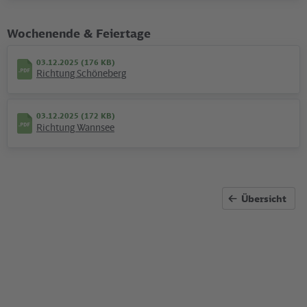
©
VBB
Wochenende & Feiertage
03.12.2025 (176 KB)
Richtung Schöneberg
03.12.2025 (172 KB)
Unternehmen
Richtung Wannsee
Wo Haltung zeigen "hot" ist
Gelebte Toleranz und tiefe Trauer: VBB und
Verkehrsunternehmen fuhren mit eigenem Truck auf dem
Berliner CSD mit.
Übersicht
©
Jens Wiesner