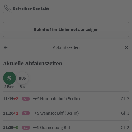
Betreiber Kontakt
Bahnhof im Liniennetz anzeigen
Abfahrtszeiten
Alle Bauarbeiten
Zurück
Dial
zur
schl
Übersicht
Aktuelle Abfahrtszeiten
Lage in der Stadt
+
S-Bahn
Bus
auswählen
auswählen
–
11:19
+2
S Nordbahnhof (Berlin)
Gl. 2
S1
11:26
+1
S Wannsee Bhf (Berlin)
Gl. 1
S1
11:29
+0
S Oranienburg Bhf
Gl. 2
S1