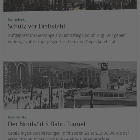
Sicherheit
Schutz vor Diebstahl
Aufgepasst im Gedränge am Bahnsteig und im Zug: Wir geben
wirkungsvolle Tipps gegen Taschen- und Gepäckdiebstahl.
©
G
H
is
t
o
r
is
c
h
e
S
a
m
m
lu
n
g
d
e
r
D
e
u
t
s
c
h
e
B
a
h
n
A
Geschichte
Der Nordsüd-S-Bahn-Tunnel
Große Ingenieursleistungen in finsteren Zeiten: 1936 wurde der
erste Abschnitt des Nordsüd-S-Bahn-Tunnels eröffnet.