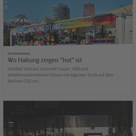
©
VBB
Unternehmen
Wo Haltung zeigen "hot" ist
Gelebte Toleranz und tiefe Trauer: VBB und
Verkehrsunternehmen fuhren mit eigenem Truck auf dem
Berliner CSD mit.
©
Jens Wiesner