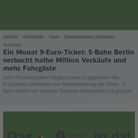
Seite
Zum Hauptinhalt
Zur Suche
Zur Hauptnavigation
Zur Fußzeile
Bahn
Berlin
Startseite
Unternehmen
Presse
Pressemitteilungen, Pressearchiv
30.06.2022
Ein Monat 9-Euro-Ticket: S-Bahn Berlin
verbucht halbe Million Verkäufe und
mehr Fahrgäste
Zehn Prozentpunkte Fahrgastzuwachs gegenüber Mai ·
Kund:innen profitieren von Modernisierung der Flotte · S-
Bahn erhöht mit neuester Baureihe kontinuierlich Kapazität