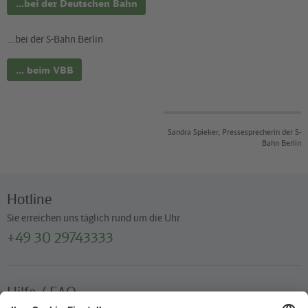
...bei der Deutschen Bahn
...bei der S-Bahn Berlin
... beim VBB
Sandra Spieker, Pressesprecherin der S-
Bahn Berlin
Hotline
Sie erreichen uns täglich rund um die Uhr
+49 30 29743333
Hilfe / FAQ