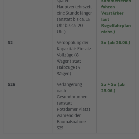
späten
Sommerferien
Hauptverkehrszeit
fahren
eine Stunde länger
Verstärker
(anstatt bis ca. 19
laut
Uhr bis ca. 20
Regelfahrplan
Uhr)
nicht.)
S2
Verdopplung der
So (ab 26.06.)
Kapazität: Einsatz
Vollzüge (8
Wagen) statt
Halbzüge (4
Wagen)
S26
Verlängerung
Sa + So (ab
nach
25.06.)
Gesundbrunnen
(anstatt
Potsdamer Platz)
während der
Baumaßnahme
S25