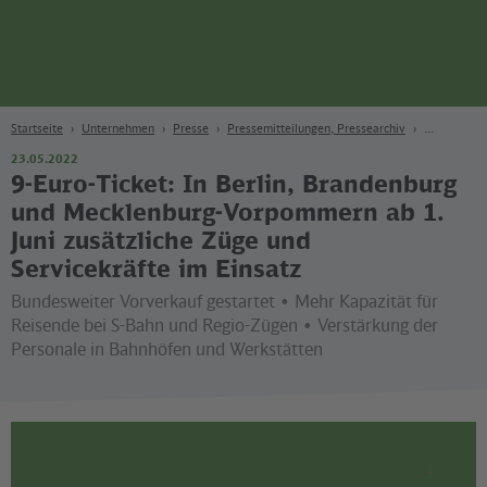
Seite
Zum Hauptinhalt
Zur Suche
Zur Hauptnavigation
Zur Fußzeile
Bahn
Berlin
Startseite
Unternehmen
Presse
Pressemitteilungen, Pressearchiv
23.05.2022
9-Euro-Ticket: In Berlin, Brandenburg
und Mecklenburg-Vorpommern ab 1.
Juni zusätzliche Züge und
Servicekräfte im Einsatz
Bundesweiter Vorverkauf gestartet • Mehr Kapazität für
Reisende bei S-Bahn und Regio-Zügen • Verstärkung der
Personale in Bahnhöfen und Werkstätten