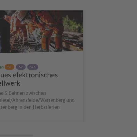
en
S5
S7
S75
ues elektronisches
ellwerk
ne S-Bahnen zwischen
letal/Ahrensfelde/Wartenberg und
htenberg in den Herbstferien