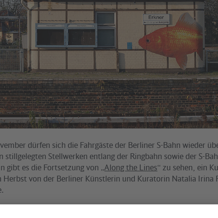
ember dürfen sich die Fahrgäste der Berliner S-Bahn wieder übe
stillgelegten Stellwerken entlang der Ringbahn sowie der S-Bahn
in gibt es die Fortsetzung von „
Along the Lines
“ zu sehen, ein K
 Herbst von der Berliner Künstlerin und Kuratorin Natalia Irin
e.
tzt sich mit der Frage nach dem Potenzial nicht genutzter Gebä