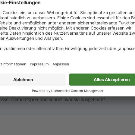
Deutschen Bahn auseinander und will diese als Orte für künstler
 im öffentlichen Raum nutzen und sichtbar machen. Teil des P
in zwei stillgelegten Stellwerken der Deutschen Bahn an den S-
Erkner.
skussion bereits ausgebucht
den Ausstellungen und Installationen fand am 21. November eine
ion mit dem Thema „Kuratieren von stillgelegten Objekten der
B mindbox
in der Berliner Holzmarktstraße 6-9 statt. Die Veran
eresse. Dementsprechnd schnell war sie ausgebucht.