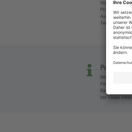
Stellwerke der 
Präsentationen
Ausstellungen 
Tempelhof und 
Podiumsdi
Begleitend zu 
Podiumsdiskuss
Bahn“ in der
D
bei Vielen Int