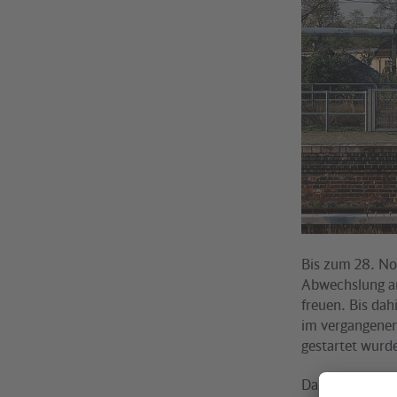
Bis zum 28. Nov
Abwechslung an 
freuen. Bis dah
im vergangenen
gestartet wurd
Das Projekt se