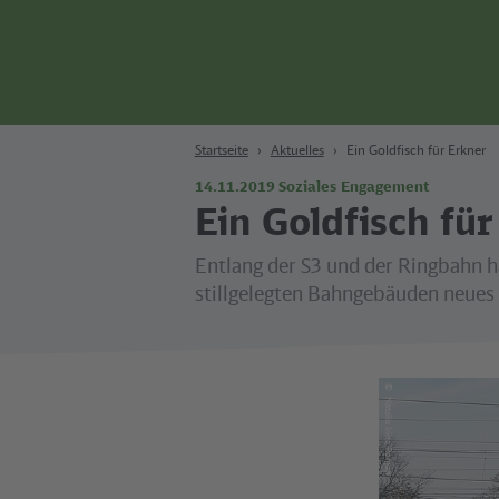
Zum Hauptinhalt
Zur Suche
Zur Hauptnavigation
Zur Fußzeile
Bahn
Berlin
Startseite
Aktuelles
Ein Goldfisch für Erkner
14.11.2019
Soziales Engagement
Ein Goldfisch fü
Entlang der S3 und der Ringbahn h
stillgelegten Bahngebäuden neues 
©
Natalia Irina Roman