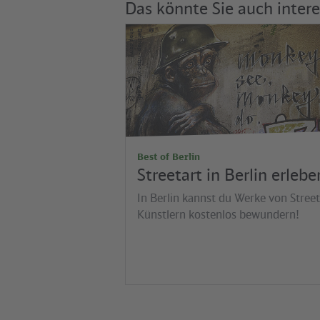
Das könnte Sie auch intere
©
/
D
e
f
s
h
o
p
- h
t
t
p
s
:/
/
w
w
w
.d
e
f
-
s
h
o
p
.c
o
m
Best of Berlin
Streetart in Berlin erlebe
In Berlin kannst du Werke von Street
Künstlern kostenlos bewundern!