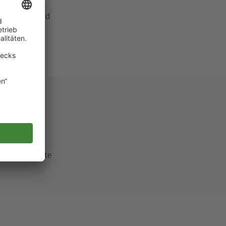
ische
rogrammes sind
Bahnhöfen
 Deutschen
staltung weckte