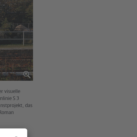
r visuelle
linie S 3
unstprojekt, das
a Roman
ude und