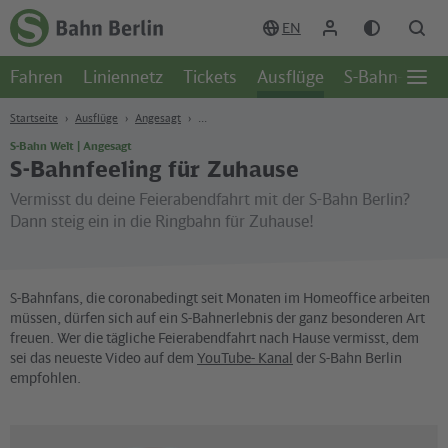
Zum Hauptinhalt
Zur Suche
Zur Hauptnavigation
Zur Fußzeile
EN
Zur
Startseite
Fahren
Liniennetz
Tickets
Ausflüge
S-Bahn-Welt
-
Öffn
S-
Seite
Bahn
Startseite
Ausflüge
Angesagt
Berlin
S-Bahn Welt | Angesagt
S-Bahnfeeling für Zuhause
Vermisst du deine Feierabendfahrt mit der S-Bahn Berlin?
Dann steig ein in die Ringbahn für Zuhause!
S-Bahnfans, die coronabedingt seit Monaten im Homeoffice arbeiten
müssen, dürfen sich auf ein S-Bahnerlebnis der ganz besonderen Art
freuen. Wer die tägliche Feierabendfahrt nach Hause vermisst, dem
sei das neueste Video auf dem
YouTube- Kanal
der S-Bahn Berlin
empfohlen.